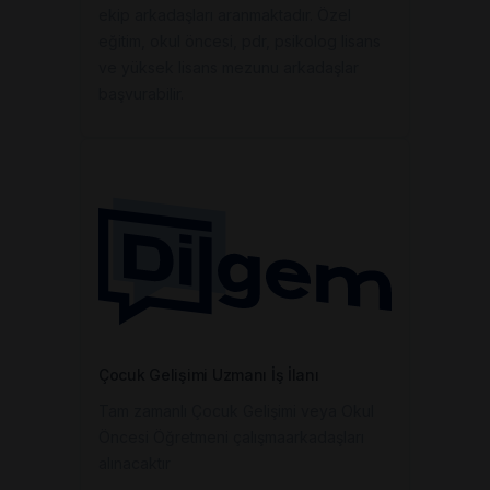
ekip arkadaşları aranmaktadır. Özel
eğitim, okul öncesi, pdr, psikolog lisans
ve yüksek lisans mezunu arkadaşlar
başvurabilir.
Çocuk Gelişimi Uzmanı İş İlanı
Tam zamanlı Çocuk Gelişimi veya Okul
Öncesi Öğretmeni çalışmaarkadaşları
alınacaktır