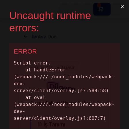
Home Page
Dashboard
İlanlara Dön
Appointments
Patient Management
HR Home
Forms
HR
Giriş Yap ve Başvur
İş İlanları
Patients
Patient Job Postings
İş Arayanlar
Çocuk Gelişimi Uzmanı İş İlanı
İş Tanımı