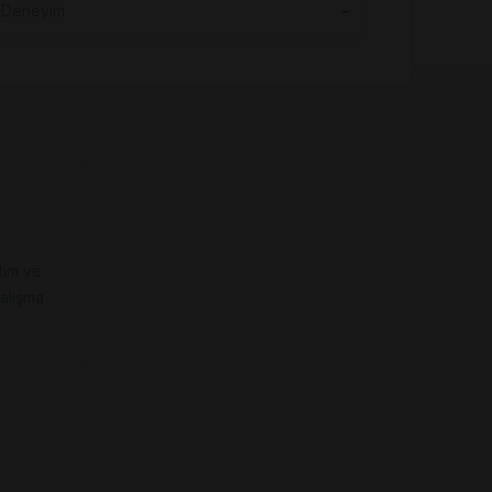
Deneyim
-
tim ve
alışma