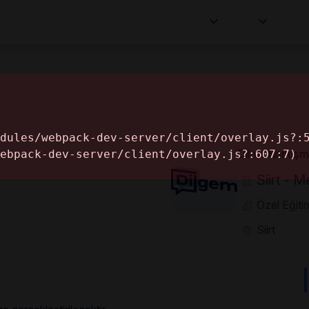
ge
Dashboard
Patient Management
HR
Dil ve Konuşma 
Siirt - 
Özel Eğit
Siirt