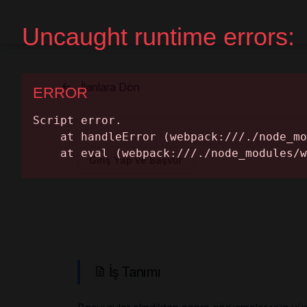
Home Pa
İlanlara Dön
Giriş Yap ve Başvur
İş Tanımı