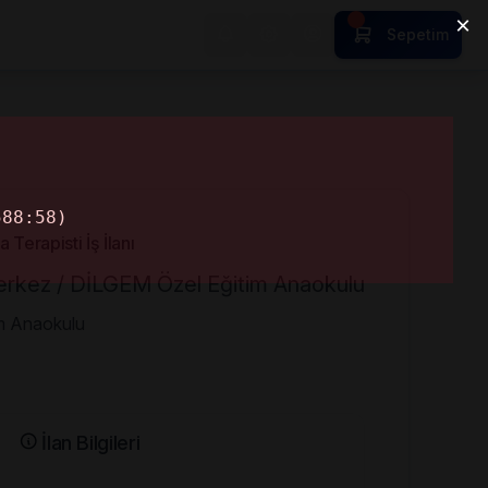
Sepetim
Terapisti İş İlanı
Merkez / DİLGEM Özel Eğitim Anaokulu
im Anaokulu
İlan Bilgileri