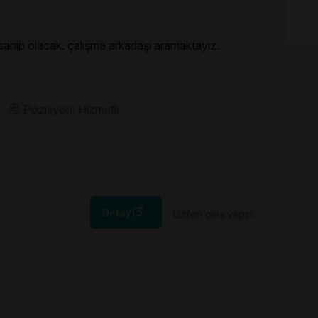
 sahip olacak. çalışma arkadaşı aramaktayız.
Pozisyon: Hizmetli
Detay
Lütfen giriş yapın.