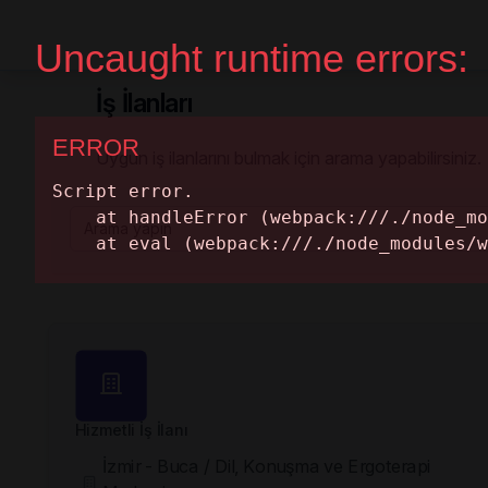
Home Page
Get A Quote
İş İlanları
Uygun iş ilanlarını bulmak için arama yapabilirsiniz.
Hizmetli İş İlanı
İzmir - Buca / Dil, Konuşma ve Ergoterapi