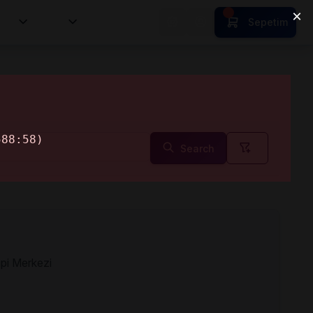
tion
HR
Sepetim
Search
api Merkezi