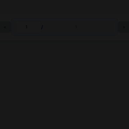
«
/
»