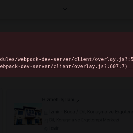
Corporates
Makaleler
Professionals
Informa
Hizmetli İş İlanı
İzmir - Buca / Dil, Konuşma ve Ergoter
Dil, Konuşma ve Ergoterapi Merkezi
İzmir