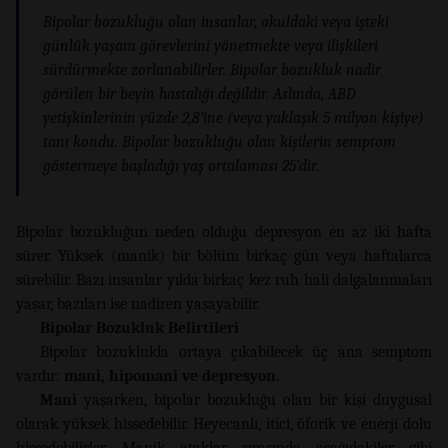
Bipolar bozukluğu olan insanlar, okuldaki veya işteki
günlük yaşam görevlerini yönetmekte veya ilişkileri
sürdürmekte zorlanabilirler. Bipolar bozukluk nadir
görülen bir beyin hastalığı değildir. Aslında, ABD
yetişkinlerinin yüzde 2,8’ine (veya yaklaşık 5 milyon kişiye)
tanı kondu. Bipolar bozukluğu olan kişilerin semptom
göstermeye başladığı yaş ortalaması 25’dir.
Bipolar bozukluğun neden olduğu depresyon en az iki hafta
sürer. Yüksek (manik) bir bölüm birkaç gün veya haftalarca
sürebilir. Bazı insanlar yılda birkaç kez ruh hali dalgalanmaları
yaşar, bazıları ise nadiren yaşayabilir.
Bipolar Bozukluk Belirtileri
Bipolar bozuklukla ortaya çıkabilecek üç ana semptom
vardır:
mani, hipomani ve depresyon.
Mani
yaşarken, bipolar bozukluğu olan bir kişi duygusal
olarak yüksek hissedebilir. Heyecanlı, itici, öforik ve enerji dolu
hissedebilirler. Manik ataklar sırasında aşağıdakiler gibi