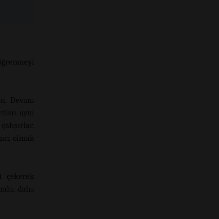
 öğrenmeyi
şın. Devam
tları aynı
lışırlar.
ımcı olmak
i çekerek
unda, daha