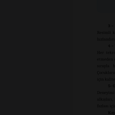
3 –
Resimli k
hızlandırı
4 –
Her tekra
etmeden ö
sırayla 
Çocukları
için kalit
5- 
Deneyimi
alkışları
fazlası i
Ka