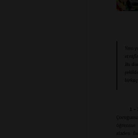
Yeni y
etrafl
Bu dur
şekild
birkaç
1 –
Çocuğunuz
öğrenme a
sizden fa