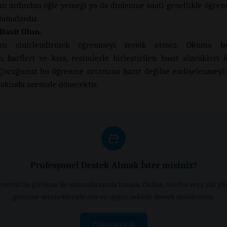
ın ardından öğle yemeği ya da dinlenme saati genellikle öğren
lamalardır.
 Basit Olun.
zu sinirlendirmek öğrenmeyi teşvik etmez. Okuma bec
n, harfleri ve kısa, resimlerle birleştirilen basit sözcükleri 
 Çocuğunuz bu öğrenme ortamına hazır değilse endişelenmeyin
akında normale dönecektir.
Profesyonel Destek Almak İster misiniz?
cretsiz ön görüşme ile uzmanlarımızla tanışın. Online, telefon veya yüz yü
görüşme seçenekleriyle size en uygun şekilde destek alabilirsiniz.
Randevu Al