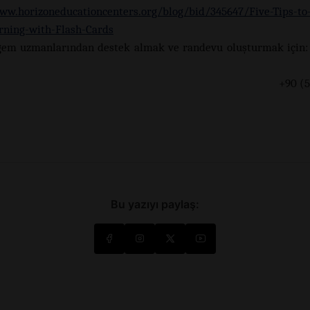
ww.horizoneducationcenters.org/blog/bid/345647/Five-Tips-to
rning-with-Flash-Cards
gem uzmanlarından destek almak ve randevu oluşturmak için:
90 (533) 165 
Bu yazıyı paylaş: