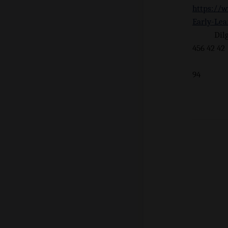
https://w
Early-Lea
Dil
456 42 42
+
94