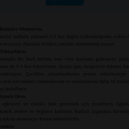
 Rutinler Oluşturun.
artlar haftada yaklaşık 3-5 kez doğru kullanıldığında, erken
r ve artırır. Bununla birlikte, rutinler oluşturmak esastır.
 Tekrarlayın.
rınızda bir harf, kelime, sayı veya kavramı gizlemeye çalı
nce de 4-5 kez tekrarlayın. Ayrıca, aynı simgelerle eşleşen kar
bırakmayın. Çocuklar, anlamlandırma yerine ezberlemeye ça
n yeni kavramları anlamalarına ve tanımalarına daha iyi yard
eyi hedefleyin.
Olumlu Olun.
 eğlenceli ve olumlu hale getirmek için çocukların ilgisin
, komik sesleri ve övgüleri kullanın. Bunları yapmanız durum
çin tekrar denemeye devam edeceklerdir.
ynakça