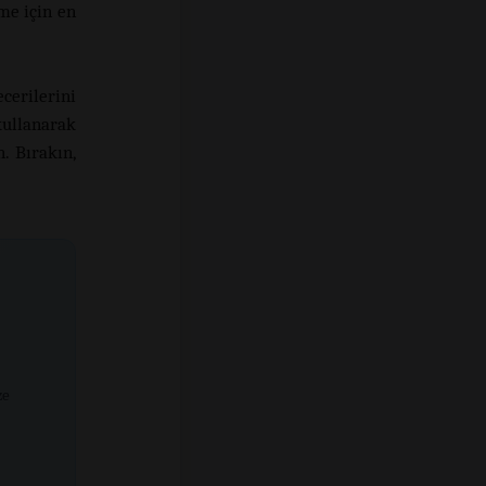
me için en
erilerini
kullanarak
. Bırakın,
ze