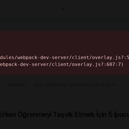
Corporates
Makaleler
Professionals
Informa
ELER
›
Makaleler
›
Erken Öğrenmeyi Teşvik Etmek İçin 5 İpucu
Erken Öğrenmeyi Teşvik Etmek İçin 5 İpuc