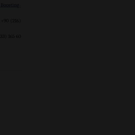
-Boosting-
 +90 (216)
60