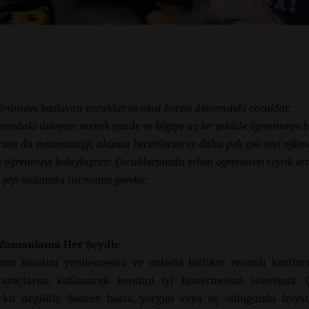
ürümeye başlayan çocuklar ve okul öncesi dönemdeki çocuklar,
arındaki dünyayı merak içinde ve bilgiye aç bir şekilde öğrenmeye ba
um da matematiği, okuma becerilerini ve daha pek çok şeyi eğlenc
e öğrenmeyi kolaylaştırır. Çocuklarınızda erken öğrenmeyi teşvik et
 şeyi aklınızda tutmanız gerekir.
 Zamanlama Her Şeydir.
un kendini yenilemesini ve onlarla birlikte resimli kartlar
raçlarını kullanarak kendini iyi hissetmesini istersiniz.
rklı değildir. Sadece hasta, yorgun veya aç olduğunda huysu