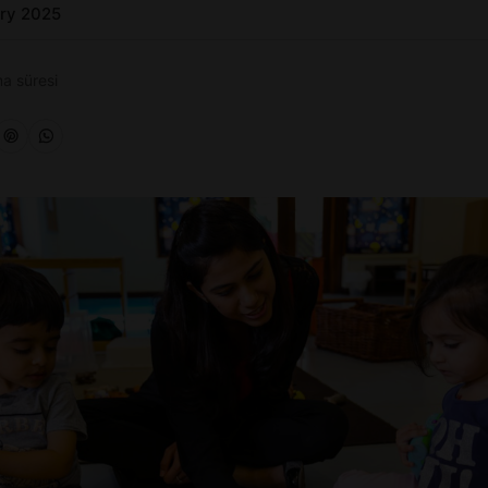
ary 2025
a süresi