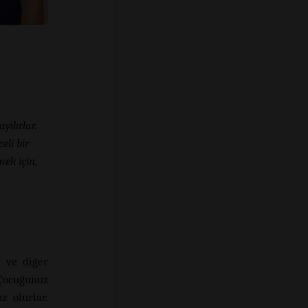
yılırlar.
eli bir
mek için,
ı ve diğer
 Çocuğunuz
z olurlar.