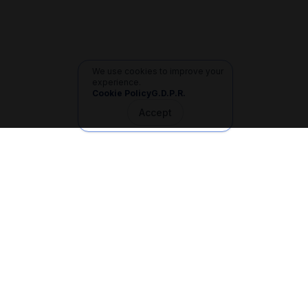
We use cookies to improve your
experience.
Cookie Policy
G.D.P.R.
Accept
İletişim
+90 533 165 60 94
Mail
info@dilgem.com.tr
DİLGEM Genel Merkez
Pendik / İstanbul