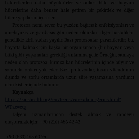
bakterilerden daha büyüktürler ve onları bitki ve hayvan
hücrelerine daha benzer hale getiren bir çekirdek ve diğer
hücre yapılarını içerirler.
Protozoa nemi sever, bu yüzden bağırsak enfeksiyonları ve
amebiyazis ve giardiasis gibi neden oldukları diğer hastalıklar
genellikle kirli sudan yayılır. Bazı protozoalar parazitlerdir; bu,
hayatta kalmak için başka bir organizmada (bir hayvan veya
bitki gibi) yaşamaları gerektiği anlamına gelir. Örneğin, sıtmaya
neden olan protozoa, kırmızı kan hücrelerinin içinde büyür ve
sonunda onları yok eder. Bazı protozoalar, insan vücudunun
dışında ve zorlu ortamlarda uzun süre yaşamasına yardımcı
olan kistler içinde bulunur.
Kaynakça
https://kidshealth.org/en/teens/care-about-germs.html?
WT.ac=ctg
Dilgem uzmanlarından destek almak ve randevu
oluşturmak için: +90 (216) 456 42 42
+90 (533) 165 60 94