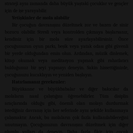
strateji aynı zamanda daha büyük yaştaki çocuklar ve gençler
için de işe yarayabilir.
Yetişkinler de mola alabilir
Bir çocuğun davranışını düzeltmek zor ve bazen de sinir
bozucu olabilir. Stresli veya kontrolden çıkmaya başlarsanız,
kendiniz için bir mola süre ayarlayabilirsiniz. Önce
çocuğunuzun oyun parkı, beşik veya yatak odası gibi güvenli
bir yerde olduğundan emin olun. Ardından, müzik dinlemek,
kitap okumak veya meditasyon yapmak gibi rahatlatıcı
bulduğunuz bir şeyi yapmayı deneyin. Sakin hissettiğinizde,
çocuğunuzu kucaklayın ve yeniden başlayın.
Hatırlamanız gerekenler:
Büyükanne ve büyükbabalar ve diğer bakıcılar da
molaların nasıl çalıştığını öğrenebilirler. Tüm disiplin
araçlarında olduğu gibi, önemli olan molayı durdurmak
istediğiniz davranış için her seferinde aynı şekilde kullanmaya
çalışmaktır. Ancak, bu molaların çok fazla kullanılabileceğini
unutmayın. Çocuğunuzun davranışını düzeltmek için diğer
olumlu yolları da deneyin. Daha fazla fikir için çocuk