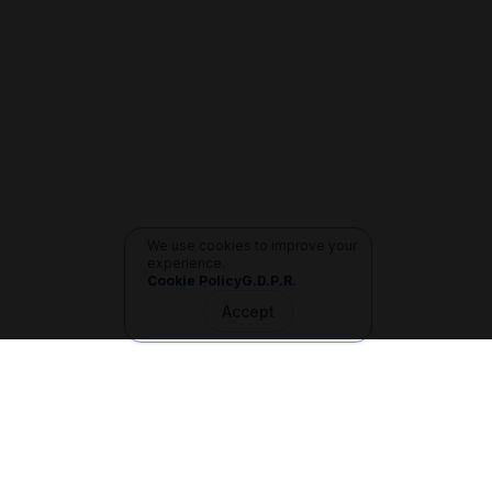
We use cookies to improve your
experience.
Cookie Policy
G.D.P.R.
Accept
İletişim
+90 533 165 60 94