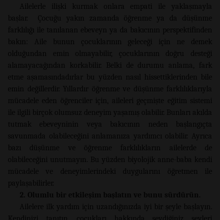
Ailelerle ilişki kurmak onlara empati ile yaklaşmayla
başlar. Çocuğu yakın zamanda öğrenme ya da düşünme
farklılığı ile tanılanan ebeveyn ya da bakıcının perspektifinden
bakın: Aile bunun çocuklarının geleceği için ne demek
olduğundan emin olmayabilir, çocuklarının doğru desteği
alamayacağından korkabilir. Belki de durumu anlama, fark
etme aşamasındadırlar bu yüzden nasıl hissettiklerinden bile
emin değillerdir. Yıllardır öğrenme ve düşünme farklılıklarıyla
mücadele eden öğrenciler için, aileleri geçmişte eğitim sistemi
ile ilgili birçok olumsuz deneyim yaşamış olabilir. Bunları akılda
tutmak ebeveyninin veya bakıcının neden başlangıçta
savunmada olabileceğini anlamanıza yardımcı olabilir. Ayrıca
bazı düşünme ve öğrenme farklılıkların ailelerde de
olabileceğini unutmayın. Bu yüzden biyolojik anne-baba kendi
mücadele ve deneyimlerindeki duygularını öğretmen ile
paylaşabilirler.
2. Olumlu bir etkileşim başlatın ve bunu sürdürün.
Ailelere ilk yardım için uzandığınızda iyi bir şeyle başlayın.
Kendinizi tanıtın, çocukları hakkında sevdiğiniz şeyleri