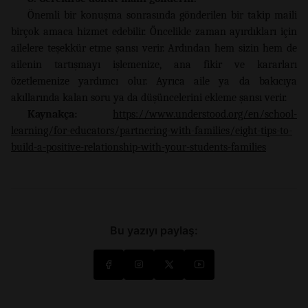
Önemli bir konuşma sonrasında gönderilen bir takip maili
birçok amaca hizmet edebilir. Öncelikle zaman ayırdıkları için
ailelere teşekkür etme şansı verir. Ardından hem sizin hem de
ailenin tartışmayı işlemenize, ana fikir ve kararları
özetlemenize yardımcı olur. Ayrıca aile ya da bakıcıya
akıllarında kalan soru ya da düşüncelerini ekleme şansı verir.
Kaynakça:
https://www.understood.org/en/school-
learning/for-educators/partnering-with-families/eight-tips-to-
build-a-positive-relationship-with-your-students-families
Bu yazıyı paylaş: