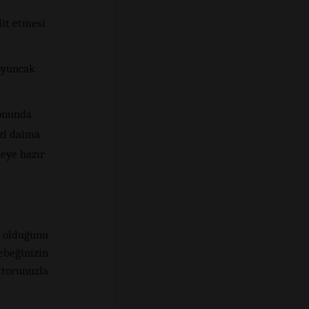
lit etmesi
oyuncak
yonunda
izi daima
meye hazır
n olduğunu
ebeğinizin
ktorunuzla