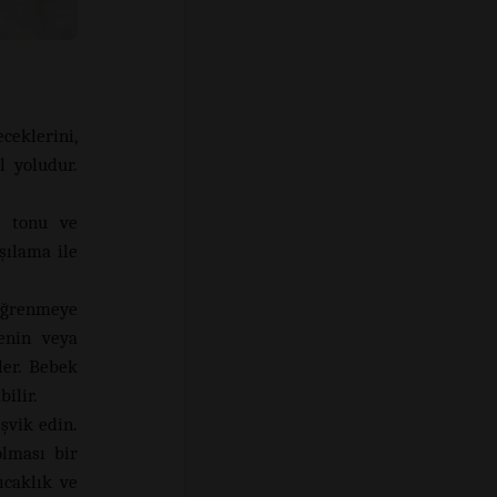
eklerini,
l yoludur.
.
n tonu ve
şılama ile
öğrenmeye
nenin veya
ler. Bebek
ilir.
şvik edin.
olması bir
ıcaklık ve