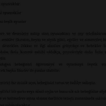
 oyuncaklar
l oyuncaklar
az beşik aynalar
ere ve desenlere sahip olan oyuncakları ve cep telefonların
 renkler (kırmızı, beyaz ve siyah gibi), eğriler ve simetriler, 
i destekler. Dikkat ve ilgi alanları geliştikçe ve bebekler h
daha fazla kontrol sahibi oldukça, çevreleriyle daha fazla 
dir.
idoğan bebeğinizi öğrenmeye ve oynamaya teşvik et
cek başka fikirler de şunlar olabilir:
ştirici bir müzik açın, bebeğinizi tutun ve hafifçe sallayın.
ştirici bir şarkı veya ninni seçin ve bunu sık sık bebeğinize söyl
e ve kelimelere aşina olması özellikle telaşlı zamanlarda sakinle
iye sahip olacaktır.