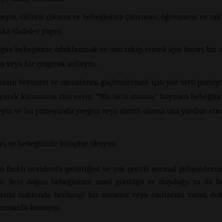
yin, dilinizi çıkarın ve bebeğinizin çalışması, öğrenmesi ve tak
şka ifadeler yapın.
oğan bebeğinize odaklanmak ve onu takip etmek için favori bir 
n veya bir çıngırak sallayın.
nizin boynunu ve omuzlarını güçlendirmek için yüz üstü pozis
uyanık kalmasına izin verin. “Yüz üstü zamanı” boyunca bebeğin
eyin ve bu pozisyonda yorgun veya sinirli olursa ona yardım et
n ve bebeğinizle kitaplar okuyun.
n farklı oranlarda geliştiğini ve çok çeşitli normal gelişimleri
. Yeni doğan bebeğinizin nasıl gördüğü ve duyduğu ya da b
işimi hakkında herhangi bir sorunuz veya endişeniz varsa, do
 uzmanla konuşun.