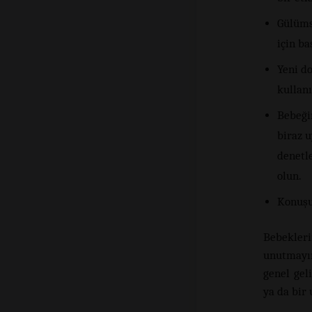
Gülümse
için ba
Yeni d
kullanı
Bebeği
biraz 
denetl
olun.
Konuşu
Bebekleri
unutmayın
genel gel
ya da bir