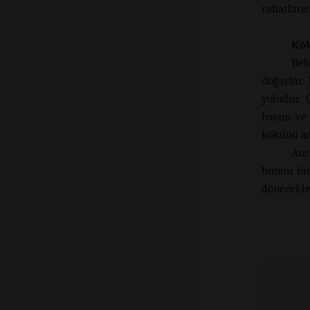
rahatlatıc
Kök
Beb
doğarlar.
yoludur. 
başını ve
kökünü ar
Anc
bunun bir
dönecekle