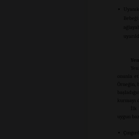
Uyanık 
Bebeğin
ağlayab
uyarıld
Yen
Yen
onunla et
Örneğin, 
başladığın
kurmayı d
İlk
uygun bazı
Çıngır