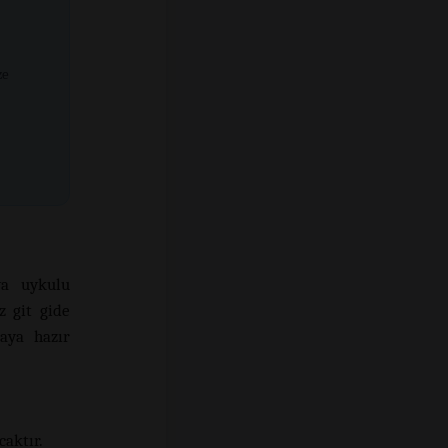
ze
ya uykulu
z git gide
aya hazır
caktır.