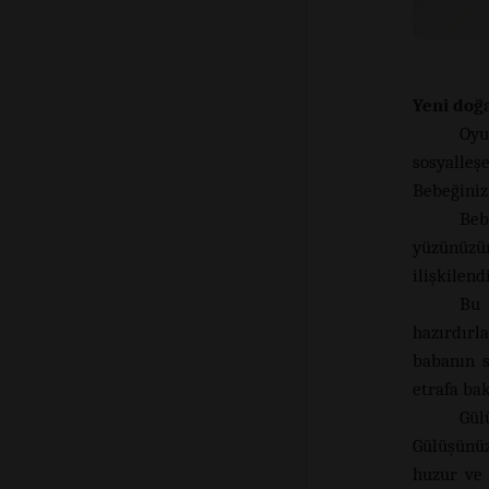
Yeni doğ
Oyu
sosyalleş
Bebeğiniz
Beb
yüzünüzün
ilişkilend
Bu 
hazırdırl
babanın s
etrafa bak
Gül
Gülüşünüz
huzur ve 