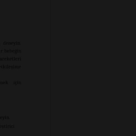
ı deneyin.
bir bebeğin
areketleri
etkileşime
mek için
eyin.
ştirici