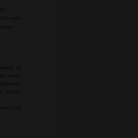
lir.
ilir veya
a aşırı
mseyin ve
lar verin.
 dinlemeye
e iletişim
den, yaşa