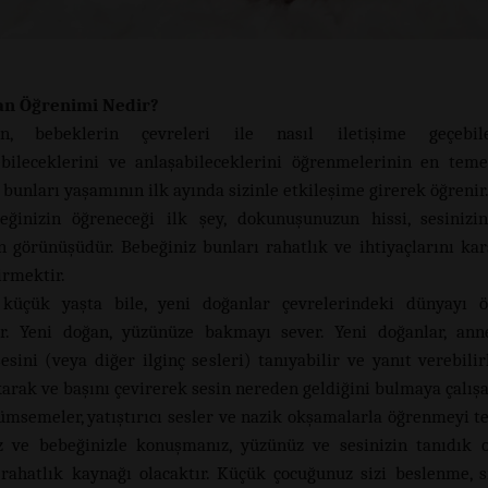
an Öğrenimi Nedir?
n, bebeklerin çevreleri ile nasıl iletişime geçebilec
ebileceklerini ve anlaşabileceklerini öğrenmelerinin en teme
 bunları yaşamının ilk ayında sizinle etkileşime girerek öğrenir
eğinizin öğreneceği ilk şey, dokunuşunuzun hissi, sesinizi
 görünüşüdür. Bebeğiniz bunları rahatlık ve ihtiyaçlarını kar
irmektir.
küçük yaşta bile, yeni doğanlar çevrelerindeki dünyayı 
ar. Yeni doğan, yüzünüze bakmayı sever. Yeni doğanlar, an
esini (veya diğer ilginç sesleri) tanıyabilir ve yanıt verebilir
arak ve başını çevirerek sesin nereden geldiğini bulmaya çalışab
ümsemeler, yatıştırıcı sesler ve nazik okşamalarla öğrenmeyi te
 ve bebeğinizle konuşmanız, yüzünüz ve sesinizin tanıdık 
rahatlık kaynağı olacaktır. Küçük çocuğunuz sizi beslenme, s