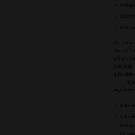
Dokulu
Müzika
Kırılm
Zıt renkl
Baskın zıt
gelişimin
üzerinde 
girecekler
Yen
sayılabile
Sakinle
Sakinle
Sesiniz
bir etk