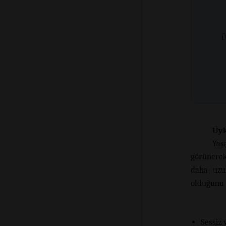
Ü
Uyk
Yaş
görünerek
daha uzu
olduğunu 
Sessiz 