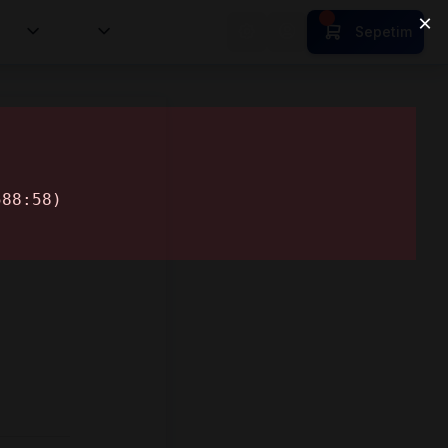
tion
HR
Sepetim