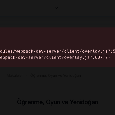
Corporates
Makaleler
Professionals
Informa
ELER
›
Makaleler
›
Öğrenme, Oyun ve Yenidoğan
Öğrenme, Oyun ve Yenidoğan