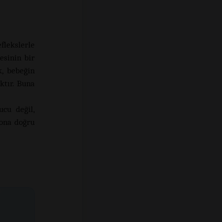
lekslerle
esinin bir
k, bebeğin
ktır. Buna
ucu değil,
rona doğru