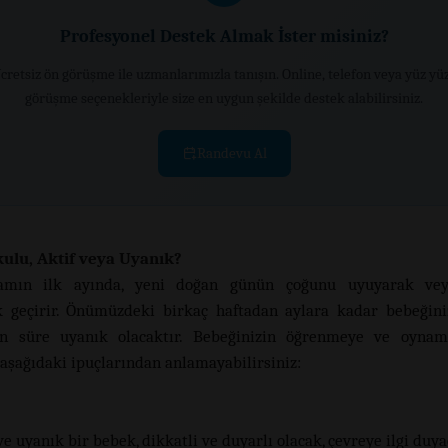
Profesyonel Destek Almak İster misiniz?
cretsiz ön görüşme ile uzmanlarımızla tanışın. Online, telefon veya yüz yü
görüşme seçenekleriyle size en uygun şekilde destek alabilirsiniz.
Randevu Al
ulu, Aktif veya Uyanık?
amın ilk ayında, yeni doğan günün çoğunu uyuyarak ve
 geçirir. Önümüzdeki birkaç haftadan aylara kadar bebeğini
n süre uyanık olacaktır. Bebeğinizin öğrenmeye ve oynam
aşağıdaki ipuçlarından anlamayabilirsiniz:
ve uyanık bir bebek, dikkatli ve duyarlı olacak, çevreye ilgi duya