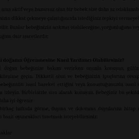
ama aktif veya huzursuz olan bir bebek size daha az odaklanabi
izin dikkat çekmeye çalıştığınızda istediğiniz tepkiyi vermeyeb
ilir. Bunlar bebeğinizin acıkmış olabileceğine, yorgunluğuna vey
ığına dair işaretlerdir.
i doğanın Öğrenmesine Nasıl Yardımcı Olabilirsiniz?
i doğan bebeğinize bakım verirken onunla konuşun, gülü
kileşime geçin. Dikkatli olun ve bebeğinizin ipuçlarına cevap
bebeğinizin nasıl hareket ettiğini veya konuştuğunuzda nasıl
ı izleyin. Birbirinizle sıra alarak konuşun. Bebeğiniz bu şekild
aha iyi öğrenir.
 birkaç haftada görme, duyma ve dokunma duyularına hitap e
 basit oyuncakları tanıtmak isteyebilirsiniz:
daklar