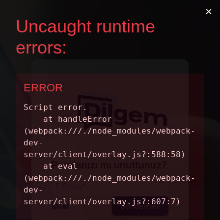
Parolanızı mı unuttunuz?
E-Posta
*
İptal
Göndermek