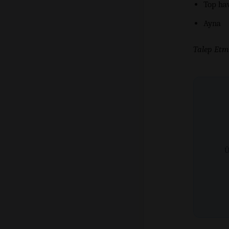
Top ha
Ayna
Talep Etme
Ü