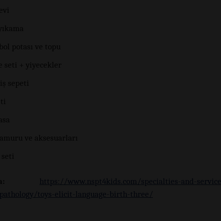
evi
yıkama
bol potası ve topu
 seti + yiyecekler
iş sepeti
ti
asa
amuru ve aksesuarları
 seti
a:
https://www.nspt4kids.com/specialties-and-servic
pathology/toys-elicit-language-birth-three/