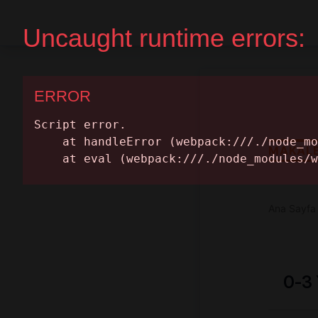
Ana Sayfa
Randevu Al
MAKAL
Ana Sayfa
0-3 