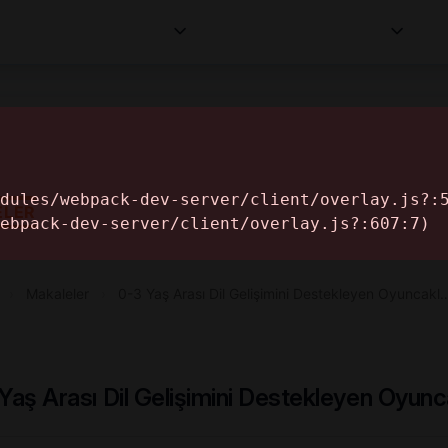
Kurumlar
Makaleler
Profesyoneller
Bilgi
İ
ELER
›
Makaleler
›
0-3 Yaş Arası Dil Gelişimini Destekleyen Oyuncakl
Yaş Arası Dil Gelişimini Destekleyen Oyunc