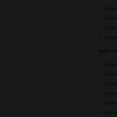
Bulmac
Kurmal
Kabarc
Balonl
Sesleri, T
Kitapl
Pelüş h
Oyunca
Oyuncak
Oyunca
Oyunca