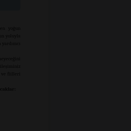
 en yoğun
un yoluyla
a yardımcı
meyeceğini
ileşiminiz
ve fiilleri
caklar: