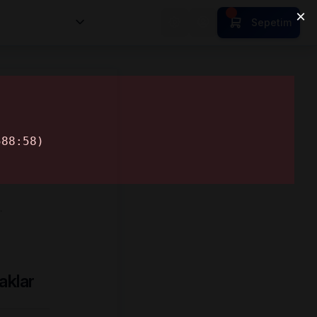
nsan Kıymetleri
Sepetim
…
aklar