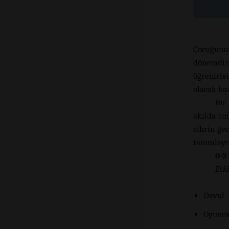
Çocuğunu
dönemdir.
öğrenirle
olacak baz
Bu 
akılda tu
sihrin ger
tanımlayı
0-3
Etki
Davul
Oyunca