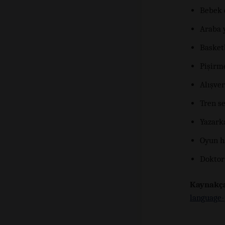
Bebek 
Araba 
Basket
Pişirme
Alışver
Tren se
Yazark
Oyun h
Doktor
Kaynakç
language-