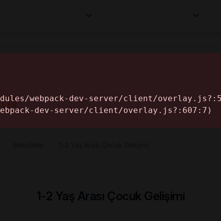
Kurumlar
Makaleler
Profesyoneller
Bilgi
İ
ELER
›
Makaleler
›
1-2 Yaş Arası Çocuk Gelişimi
1-2 Yaş Arası Çocuk Gelişimi