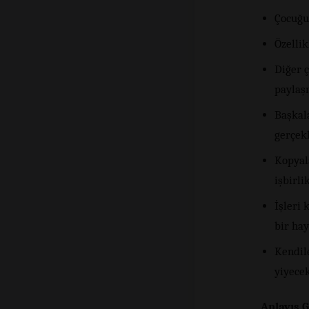
Çocuğu
Özellik
Diğer ç
paylaş
Başkala
gerçekl
Kopyal
işbirlik
İşleri 
bir hay
Kendil
yiyece
Anlayış 