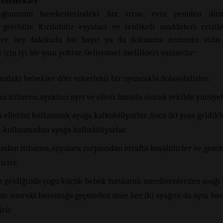
Yetenekler
uğunuzun hareketlerindeki hız artışı, evin yeniden düz
gelebilir. Kırılabilir eşyaları ve tehlikeli maddeleri erişi
 Her beş dakikada bir hayır ya da dokunma demenin sizin 
için iyi bir yanı yoktur. Gelişimsel özellikleri şunlardır:
ındaki bebekler dört tekerlekli bir oyuncakla dolaşabilirler.
an itibaren, ayakları ayrı ve elleri havada olacak şekilde yürüyeb
a ellerini kullanarak ayağa kalkabiliyorlar. Anca iki yaşa geldik
i kullanmadan ayağa kalkabiliyorlar.
ından itibaren, eşyalara çarpmadan etrafta koşabilirler ve gere
irler.
a geldiğinde çoğu küçük bebek tutularak merdivenlerden aşağı i
bir sonraki basamağa geçmeden önce her iki ayağını da aynı b
rir.