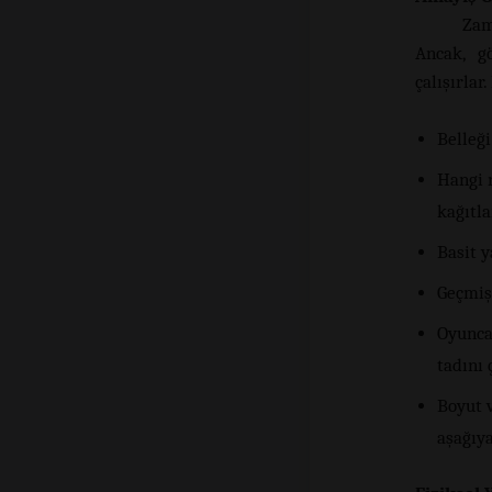
Zam
Ancak, gö
çalışırlar
Belleği
Hangi n
kağıtla
Basit 
Geçmiş
Oyunca
tadını
Boyut v
aşağıy