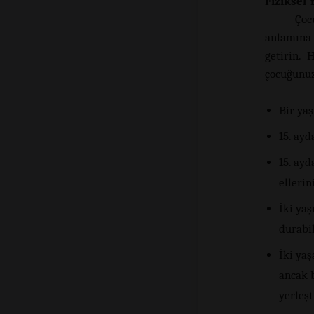
Fiziksel 
Çoc
anlamına 
getirin.
çocuğunuz 
Bir yaş
15. ayd
15. ayd
ellerin
İki yaş
durabil
İki yaş
ancak 
yerleşti