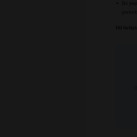
İki ya
çevireb
Dil Geliş
Ü