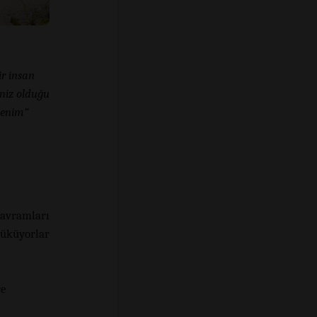
r insan
iniz olduğu
benim”
kavramları
züküyorlar
re