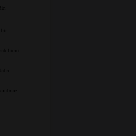
ir.
 bir
arak bunu
daha
ayanılmaz