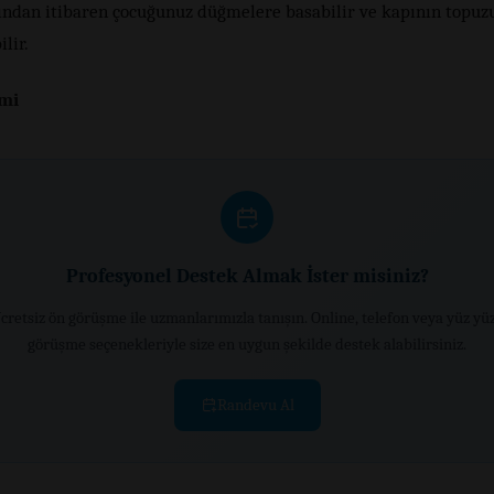
şından itibaren çocuğunuz düğmelere basabilir ve kapının topu
ilir.
imi
Profesyonel Destek Almak İster misiniz?
cretsiz ön görüşme ile uzmanlarımızla tanışın. Online, telefon veya yüz yü
görüşme seçenekleriyle size en uygun şekilde destek alabilirsiniz.
Randevu Al