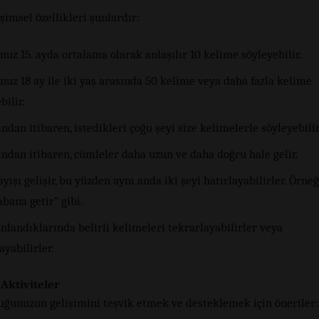
şimsel özellikleri şunlardır:
uz 15. ayda ortalama olarak anlaşılır 10 kelime söyleyebilir.
uz 18 ay ile iki yaş arasında 50 kelime veya daha fazla kelime
bilir.
ından itibaren, istedikleri çoğu şeyi size kelimelerle söyleyebilir
ından itibaren, cümleler daha uzun ve daha doğru hale gelir.
ayışı gelişir, bu yüzden aynı anda iki şeyi hatırlayabilirler. Örne
abana getir” gibi.
landıklarında belirli kelimeleri tekrarlayabilirler veya
yabilirler.
Aktiviteler
uğunuzun gelişimini teşvik etmek ve desteklemek için öneriler: