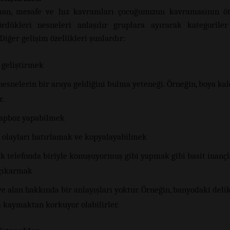
an, mesafe ve hız kavramları çocuğunuzun kavramasının öte
rdükleri nesneleri anlaşılır gruplara ayırarak kategorile
. Diğer gelişim özellikleri şunlardır:
 geliştirmek
esnelerin bir araya geldiğini bulma yeteneği. Örneğin, boya ka
r.
yapboz yapabilmek
 olayları hatırlamak ve kopyalayabilmek
k telefonda biriyle konuşuyormuş gibi yapmak gibi basit inançl
 çıkarmak
e alan hakkında bir anlayışları yoktur. Örneğin, banyodaki deli
a kaymaktan korkuyor olabilirler.