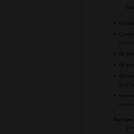
Geli
Çocuğun
Çocuğun
söyleye
İki yaş
İki yaş
Dil anl
al ve b
Heyecan
duraksa
Önerilen 
Çoc