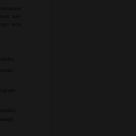
enlenmesi
lemez hale
için veya
ilirler.
lerinde
ktiğinde
nebilir,
asamağa