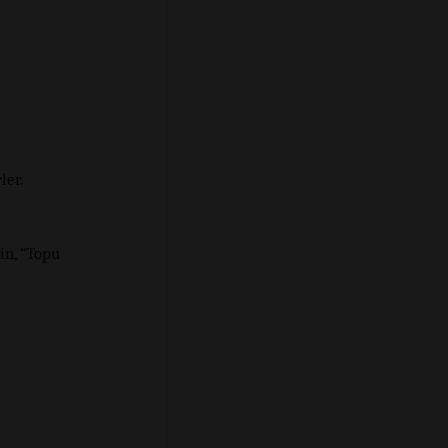
ler.
ğin, “Topu