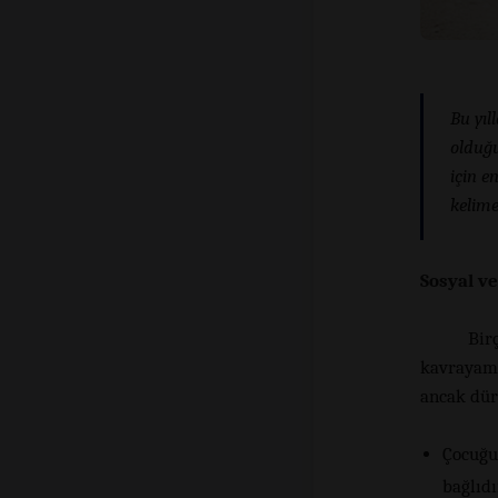
Bu yı
olduğu
için 
kelime
Sosyal v
Bir
kavrayama
ancak dürt
Çocuğun
bağlıdı