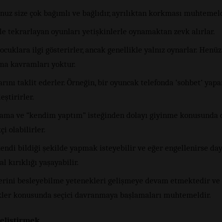
nuz size çok bağımlı ve bağlıdır, ayrılıktan korkması muhtemeld
le tekrarlayan oyunları yetişkinlerle oynamaktan zevk alırlar.
ocuklara ilgi gösterirler, ancak genellikle yalnız oynarlar. Henüz
ma kavramları yoktur.
rını taklit ederler. Örneğin, bir oyuncak telefonda ‘sohbet’ yap
eştirirler.
ama ve “kendim yaptım” isteğinden dolayı giyinme konusunda 
çi olabilirler.
kendi bildiği şekilde yapmak isteyebilir ve eğer engellenirse d
al kırıklığı yaşayabilir.
erini besleyebilme yetenekleri gelişmeye devam etmektedir ve
kler konusunda seçici davranmaya başlamaları muhtemeldir.
Geliştirmek