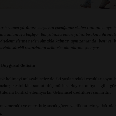
llar boyunca yürümeye başlayan çocuğunuz sizden tamamen ayrı bi
nu anlamaya başlıyor. Bu, yalnızca onları yalnız bırakma ihtimal
endişelenmelerine neden olmakla kalmaz, aynı zamanda “ben” ve “
lerinin sürekli tekrarlanan kelimeler olmalarına yol açar.
e Duygusal Gelişim
çok kelimeyi anlayabilseler de, iki yaşlarındaki çocuklar soyut 
zlar; kesinlikle somut düşünürler. Hayır’ı anlıyor gibi gö
ülerini kontrol edemiyorlar. Gelişimsel özellikleri şunlardır:
uz meraklı ve enerjiktir, ancak güven ve dikkat için yetişkinle
r.