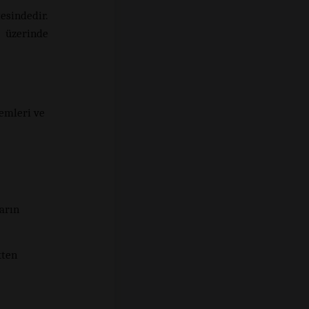
sindedir.
r üzerinde
lemleri ve
arın
kten