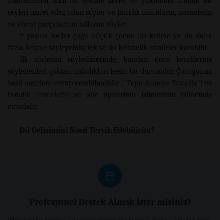
muhtemelen hızlı bir şekilde ilerler ve yakındaki tanıdık bir
şeyleri işaret eder, adını söyler ve tanıdık insanların, nesnelerin
ve vücut parçalarının adlarını söyler.
2 yaşına kadar çoğu küçük çocuk 50 kelime ya da daha
fazla kelime söyleyebilir, tek ve iki kelimelik cümleler kurabilir.
İlk sözlerini söylediklerinde, bundan önce kendilerine
söylenenleri çoktan anladıkları kesin bir durumdur. Çocuğunuz
basit emirlere cevap verebilmelidir ("Topu Anneye Yuvarla") ve
tanıdık nesnelerin ve aile üyelerinin isimlerinin bilincinde
olmalıdır.
Dil Gelişimini Nasıl Teşvik Edebilirim?
Profesyonel Destek Almak İster misiniz?