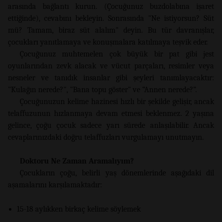
arasında bağlantı kurun. (Çocuğunuz buzdolabına işaret
ettiğinde), cevabını bekleyin. Sonrasında "Ne istiyorsun? Süt
mü? Tamam, biraz süt alalım" deyin. Bu tür davranışlar,
çocukları yanıtlamaya ve konuşmalara katılmaya teşvik eder.
Çocuğunuz muhtemelen çok büyük bir pat gibi jest
oyunlarından zevk alacak ve vücut parçaları, resimler veya
nesneler ve tanıdık insanlar gibi şeyleri tanımlayacaktır:
"Kulağın nerede?", "Bana topu göster" ve “Annen nerede?”.
Çocuğunuzun kelime hazinesi hızlı bir şekilde gelişir, ancak
telaffuzunun hızlanmaya devam etmesi beklenmez. 2 yaşına
gelince, çoğu çocuk sadece yarı sürede anlaşılabilir. Ancak
cevaplarınızdaki doğru telaffuzları vurgulamayı unutmayın.
Doktoru Ne Zaman Aramalıyım?
Çocukların çoğu, belirli yaş dönemlerinde aşağıdaki dil
aşamalarını karşılamaktadır:
15-18 aylıkken birkaç kelime söylemek