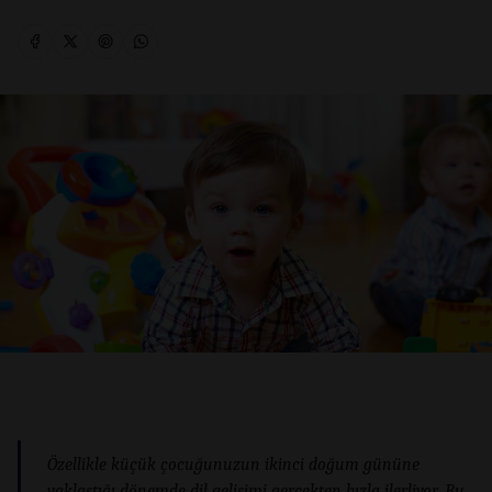
Özellikle küçük çocuğunuzun ikinci doğum gününe
yaklaştığı dönemde dil gelişimi gerçekten hızla ilerliyor. Bu