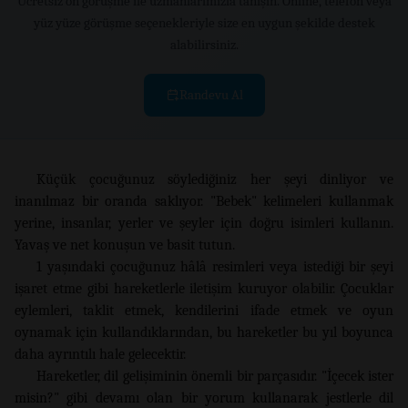
Ücretsiz ön görüşme ile uzmanlarımızla tanışın. Online, telefon veya
yüz yüze görüşme seçenekleriyle size en uygun şekilde destek
alabilirsiniz.
Randevu Al
Küçük çocuğunuz söylediğiniz her şeyi dinliyor ve
inanılmaz bir oranda saklıyor. "Bebek" kelimeleri kullanmak
yerine, insanlar, yerler ve şeyler için doğru isimleri kullanın.
Yavaş ve net konuşun ve basit tutun.
1 yaşındaki çocuğunuz hâlâ resimleri veya istediği bir şeyi
işaret etme gibi hareketlerle iletişim kuruyor olabilir. Çocuklar
eylemleri, taklit etmek, kendilerini ifade etmek ve oyun
oynamak için kullandıklarından, bu hareketler bu yıl boyunca
daha ayrıntılı hale gelecektir.
Hareketler, dil gelişiminin önemli bir parçasıdır. "İçecek ister
misin?" gibi devamı olan bir yorum kullanarak jestlerle dil