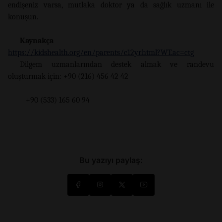
endişeniz varsa, mutlaka doktor ya da sağlık uzmanı ile
konuşun.
Kaynakça
https://kidshealth.org/en/parents/c12yr.html?WT.ac=ctg
Dilgem uzmanlarından destek almak ve randevu
oluşturmak için: +90 (216) 456 42 42
+90 (533) 165 60 94
Bu yazıyı paylaş: