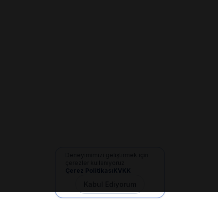
Deneyimimizi geliştirmek için
çerezler kullanıyoruz
Çerez Politikası
KVKK
Kabul Ediyorum