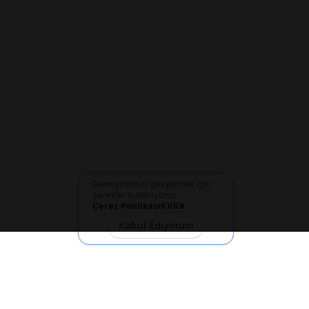
Deneyimimizi geliştirmek için
çerezler kullanıyoruz
Çerez Politikası
KVKK
Kabul Ediyorum
İletişim