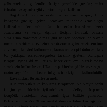
geliştirmek ve güçlendirmek için genellikle şarkılar, resim
tahtaları ve oyunlar gibi yaratıcı araçlar kullanır.
Uygulamalı davranış analizi ve konuşma terapisi, dil ve
konuşma güçlüğü çeken insanlara müdahale etmek için
kullanılabilmeleri bakımından benzerdir. İnsanların özerk
olmalarına ve terapi dışında iletişim kurarak başarılı
olmalarına yardımcı olmak gibi benzer hedefleri de vardır.
Bununla birlikte, UDA belirli bir davranışı geliştirmek için katı
davranış teknikleri kullanırken, konuşma terapisi daha eklektik
bir yaklaşım içerebileceğinden farklılık gösterir. Konuşma
terapisi ayrıca dil ve iletişim becerilerini özel olarak tedavi
etmek için kullanılırken, UDA terapisi herhangi bir davranışsal,
motor veya öğrenme becerisini geliştirmek için de kullanılabilir.
Kavramları Bütünleştirmek:
UDA terapistleri ve konuşma terapistleri, bir bireyin sözlü
iletişim yeteneklerinin iyileştirilmesini hedefleyen kapsamlı
terapötik stratejiler oluşturmak için birlikte çalışabilir.
Dr.Barbara Esch’in Otizm müdahalesinde Bilim Derneği web
sitesinin Klinik Köşesi sütununda yazdığı gibi, okuyucuların