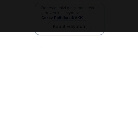
Deneyimimizi geliştirmek için
çerezler kullanıyoruz
Çerez Politikası
KVKK
Kabul Ediyorum
İletişim
+90 533 165 60 94
Mail
info@dilgem.com.tr
DİLGEM Genel Merkez
Pendik / İstanbul
Hızlı Linkler
Ana Sayfa
Makaleler