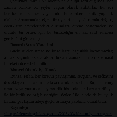
Çocuklara mutlu bir ailenin ne olduğu sorulduğunda, her
zaman birlikte bir şeyler yapan olarak anlatırlar. Bu, evi
beraber temizlemek veya salonda beraber piknik yapmak
olabilir. Araştırmalar, eğer aile üyeleri en iyi durumda değilse,
çocukların çevrelerindeki durumlara direnç göstermeleri ve
olumlu bir örnek için bu birlikteliğin en az1 saat sürmesi
gerektiğini göstermiştir.
Başarılı Stres Yönetimi
Güçlü aileler strese ve krize karşı bağışıklık kazanmazlar,
ancak kaçınılmaz olarak zorlukları aşmak için birlikte nasıl
hareket edeceklerini bilirler.
Manevi Olarak İyi Olmak
Ruhsal refah, her bireyin paylaşımını, sevgisini ve şefkatini
destekleyen bir bakım merkezi olarak görülebilir. Bu, bir inanç,
umut veya yaşamdaki iyimserlik hissi olabilir. Bazıları dünya
ile bir birlik ve bağ hissettiğini söyler. Aile içinde de bu iyilik
halinin paylaşımı aileyi güçlü tutmaya yardımcı olmaktadır.
Kaynakça
: https://learningchildblog.com/2015/03/16/family-strengths/