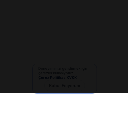
Deneyimimizi geliştirmek için
çerezler kullanıyoruz
Çerez Politikası
KVKK
Kabul Ediyorum
İletişim