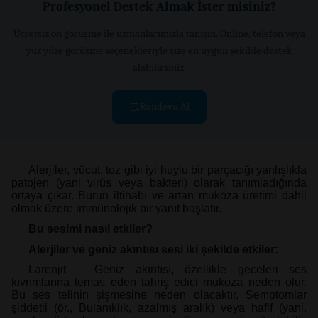
Profesyonel Destek Almak İster misiniz?
Ücretsiz ön görüşme ile uzmanlarımızla tanışın. Online, telefon veya
yüz yüze görüşme seçenekleriyle size en uygun şekilde destek
alabilirsiniz.
Randevu Al
Alerjiler, vücut, toz gibi iyi huylu bir parçacığı yanlışlıkla
patojen (yani virüs veya bakteri) olarak tanımladığında
ortaya çıkar. Burun iltihabı ve artan mukoza üretimi dahil
olmak üzere immünolojik bir yanıt başlatır.
Bu sesimi nasıl etkiler?
Alerjiler ve geniz akıntısı sesi iki şekilde etkiler:
Larenjit – Geniz akıntısı, özellikle geceleri ses
kıvrımlarına temas eden tahriş edici mukoza neden olur.
Bu ses telinin şişmesine neden olacaktır. Semptomlar
şiddetli (ör., Bulanıklık, azalmış aralık) veya hafif (yani,