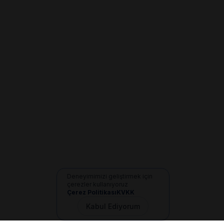
Deneyimimizi geliştirmek için
çerezler kullanıyoruz
Çerez Politikası
KVKK
Kabul Ediyorum