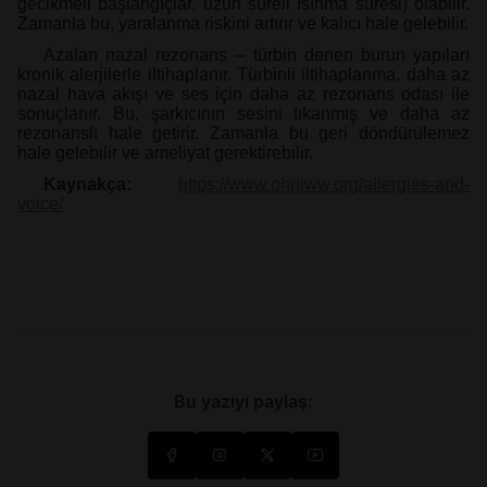
gecikmeli başlangıçlar, uzun süreli ısınma süresi) olabilir.
Zamanla bu, yaralanma riskini artırır ve kalıcı hale gelebilir.
Azalan nazal rezonans – türbin denen burun yapıları
kronik alerjilerle iltihaplanır. Türbinli iltihaplanma, daha az
nazal hava akışı ve ses için daha az rezonans odası ile
sonuçlanır. Bu, şarkıcının sesini tıkanmış ve daha az
rezonanslı hale getirir. Zamanla bu geri döndürülemez
hale gelebilir ve ameliyat gerektirebilir.
Kaynakça:
https://www.ohniww.org/allergies-and-
voice/
Bu yazıyı paylaş: