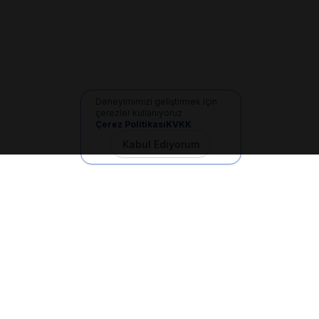
Deneyimimizi geliştirmek için
çerezler kullanıyoruz
Çerez Politikası
KVKK
Kabul Ediyorum
İletişim
+90 533 165 60 94
Mail
info@dilgem.com.tr
DİLGEM Genel Merkez
Pendik / İstanbul