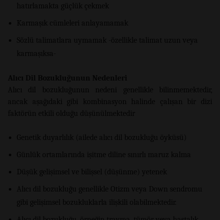
hatırlamakta güçlük çekmek
Karmaşık cümleleri anlayamamak
Sözlü talimatlara uymamak -özellikle talimat uzun veya
karmaşıksa-
Alıcı Dil Bozukluğunun Nedenleri
Alıcı dil bozukluğunun nedeni genellikle bilinmemektedir,
ancak aşağıdaki gibi kombinasyon halinde çalışan bir dizi
faktörün etkili olduğu düşünülmektedir
Genetik duyarlılık (ailede alıcı dil bozukluğu öyküsü)
Günlük ortamlarında işitme diline sınırlı maruz kalma
Düşük gelişimsel ve bilişsel (düşünme) yetenek
Alıcı dil bozukluğu genellikle Otizm veya Down sendromu
gibi gelişimsel bozukluklarla ilişkili olabilmektedir.
Alıcı dil bozukluğu, örneğin travma, tümör veya hastalık