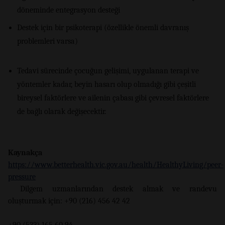
döneminde entegrasyon desteği
Destek için bir psikoterapi (özellikle önemli davranış
problemleri varsa)
Tedavi sürecinde çocuğun gelişimi, uygulanan terapi ve
yöntemler kadar, beyin hasarı olup olmadığı gibi çeşitli
bireysel faktörlere ve ailenin çabası gibi çevresel faktörlere
de bağlı olarak değişecektir.
Kaynakça
https://www.betterhealth.vic.gov.au/health/HealthyLiving/peer-
pressure
Dilgem uzmanlarından destek almak ve randevu
oluşturmak için: +90 (216) 456 42 42
+90 (533) 165 60 94