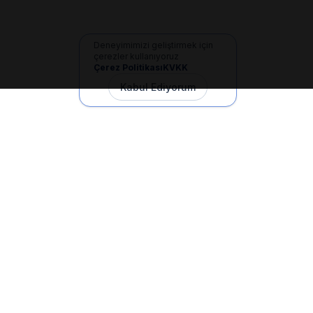
Deneyimimizi geliştirmek için
çerezler kullanıyoruz
Çerez Politikası
KVKK
Kabul Ediyorum
İletişim
+90 533 165 60 94
Mail
info@dilgem.com.tr
DİLGEM Genel Merkez
Pendik / İstanbul
Hızlı Linkler
Ana Sayfa