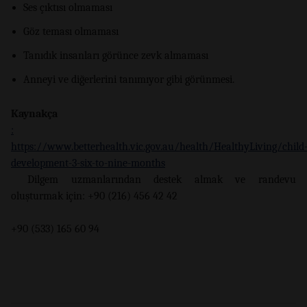
Ses çıktısı olmaması
Göz teması olmaması
Tanıdık insanları görünce zevk almaması
Anneyi ve diğerlerini tanımıyor gibi görünmesi.
Kaynakça
:
https://www.betterhealth.vic.gov.au/health/HealthyLiving/child
development-3-six-to-nine-months
Dilgem uzmanlarından destek almak ve randevu
oluşturmak için: +90 (216) 456 42 42
+90 (533) 165 60 94