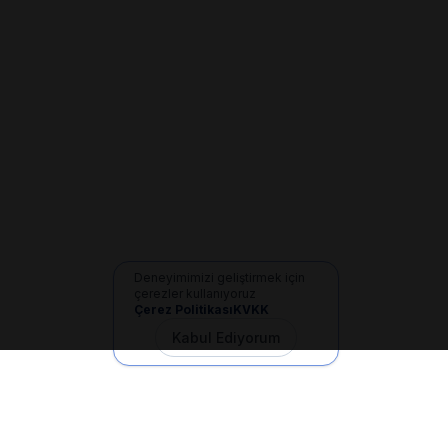
Deneyimimizi geliştirmek için
çerezler kullanıyoruz
Çerez Politikası
KVKK
Kabul Ediyorum