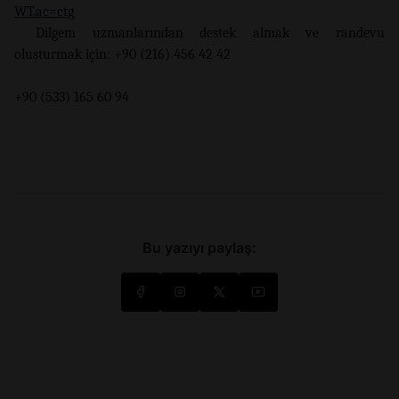
WT.ac=ctg
Dilgem uzmanlarından destek almak ve randevu
oluşturmak için: +90 (216) 456 42 42
+90 (533) 165 60 94
Bu yazıyı paylaş: