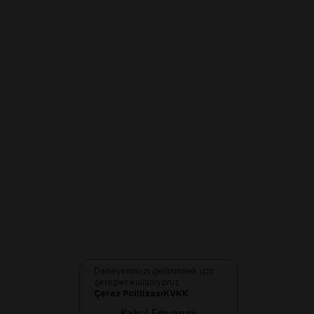
Deneyimimizi geliştirmek için
çerezler kullanıyoruz
Çerez Politikası
KVKK
Kabul Ediyorum