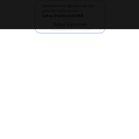
Deneyimimizi geliştirmek için
çerezler kullanıyoruz
Çerez Politikası
KVKK
Kabul Ediyorum
İletişim
+90 533 165 60 94
Mail
info@dilgem.com.tr
DİLGEM Genel Merkez
Pendik / İstanbul
Hızlı Linkler
Ana Sayfa
Makaleler