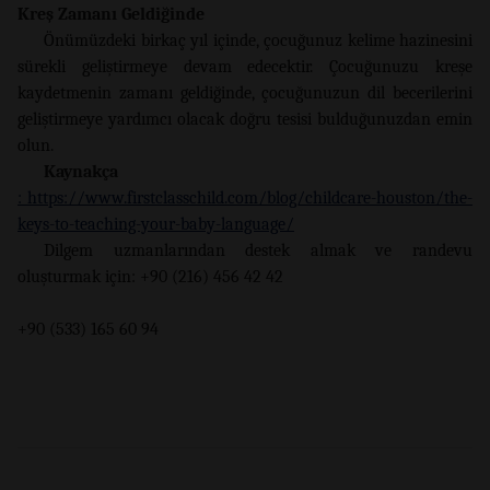
Kreş Zamanı Geldiğinde
Önümüzdeki birkaç yıl içinde, çocuğunuz kelime hazinesini
sürekli geliştirmeye devam edecektir. Çocuğunuzu kreşe
kaydetmenin zamanı geldiğinde, çocuğunuzun dil becerilerini
geliştirmeye yardımcı olacak doğru tesisi bulduğunuzdan emin
olun.
Kaynakça
: https://www.firstclasschild.com/blog/childcare-houston/the-
keys-to-teaching-your-baby-language/
Dilgem uzmanlarından destek almak ve randevu
oluşturmak için: +90 (216) 456 42 42
+90 (533) 165 60 94