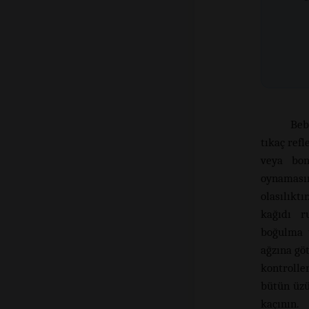
Beb
tıkaç refl
veya bon
oynamasın
olasılıkt
kağıdı r
boğulma t
ağzına gö
kontrolle
bütün üzü
kaçının.