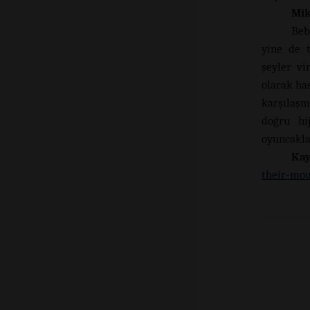
Mik
Beb
yine de t
şeyler vi
olarak has
karşılaşm
doğru hi
oyuncaklar
Ka
their-mo