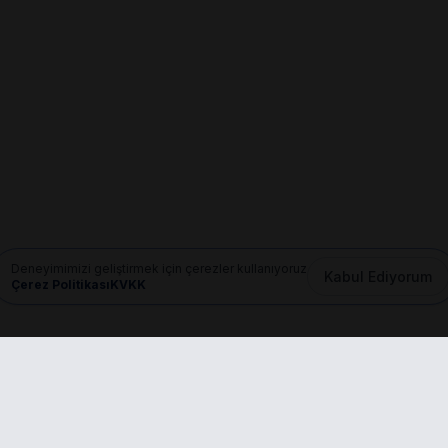
Deneyimimizi geliştirmek için çerezler kullanıyoruz
Kabul Ediyorum
Çerez Politikası
KVKK