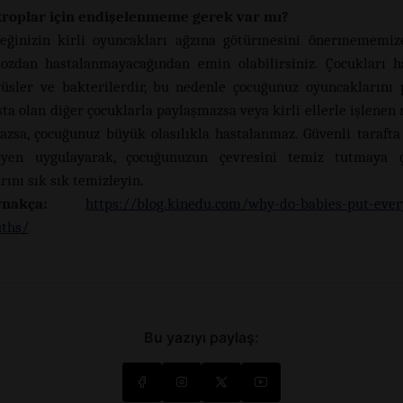
roplar için endişelenmeme gerek var mı?
eğinizin kirli oyuncakları ağzına götürmesini önermememiz
ozdan hastalanmayacağından emin olabilirsiniz. Çocukları 
rüsler ve bakterilerdir, bu nedenle çocuğunuz oyuncaklarını 
ta olan diğer çocuklarla paylaşmazsa veya kirli ellerle işlenen 
azsa, çocuğunuz büyük olasılıkla hastalanmaz. Güvenli tarafta
jyen uygulayarak, çocuğunuzun çevresini temiz tutmaya ç
ını sık sık temizleyin.
ynakça:
https://blog.kinedu.com/why-do-babies-put-ever
uths/
Bu yazıyı paylaş: