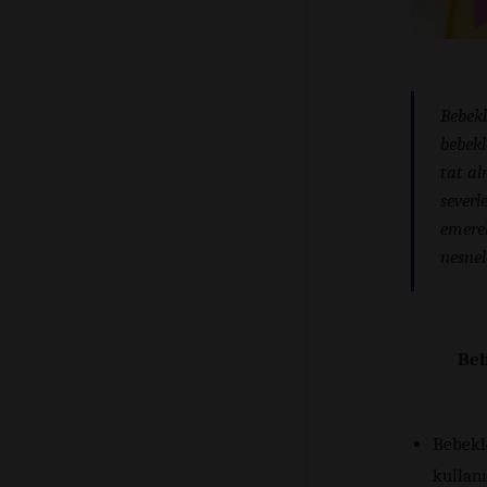
Bebekl
bebekl
tat al
severl
emerek
nesnel
Beb
Bebekl
kullanı