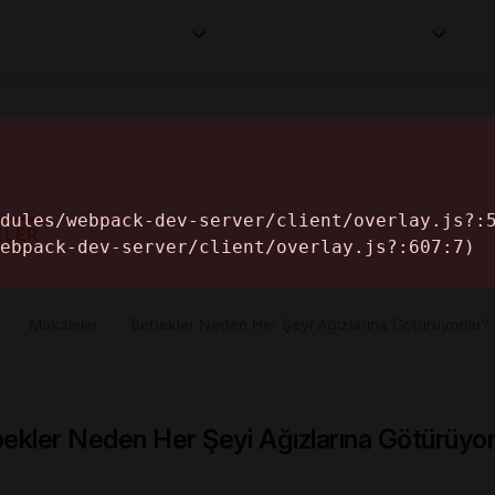
Kurumlar
Makaleler
Profesyoneller
Bilgi
İ
ELER
›
Makaleler
›
Bebekler Neden Her Şeyi Ağızlarına Götürüyorlar?
ekler Neden Her Şeyi Ağızlarına Götürüyor