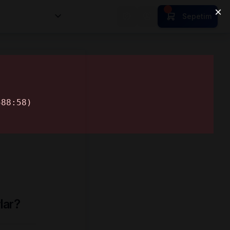
nsan Kıymetleri
Sepetim
lar?