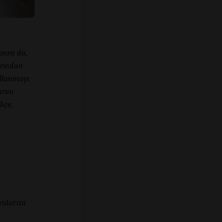
sonra da,
arından
kullanmayı
rını
kçe,
yularını