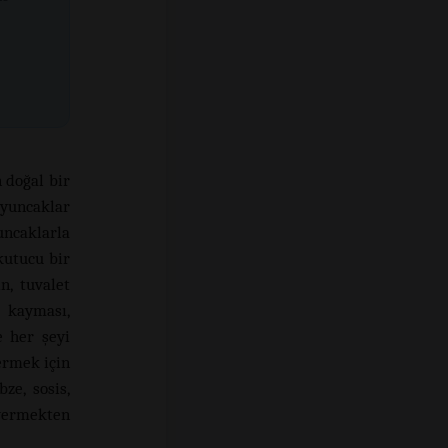
n doğal bir
oyuncaklar
ncaklarla
kutucu bir
n, tuvalet
 kayması,
e her şeyi
ermek için
ze, sosis,
 vermekten