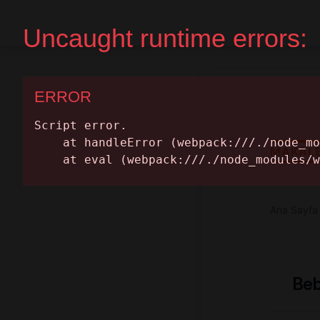
Ana Sayfa
Randevu Al
MAKAL
Ana Sayfa
Beb