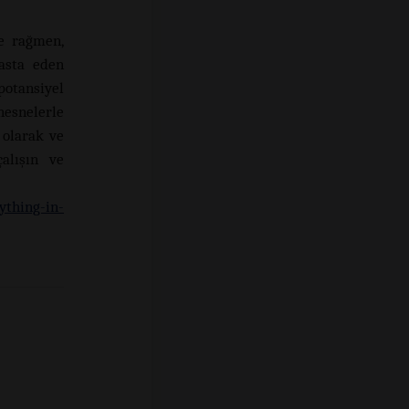
e rağmen,
hasta eden
potansiyel
nesnelerle
 olarak ve
alışın ve
ything-in-