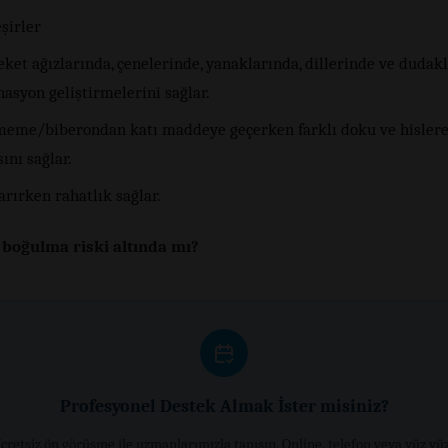
şirler
ket ağızlarında, çenelerinde, yanaklarında, dillerinde ve dudak
asyon geliştirmelerini sağlar.
meme/biberondan katı maddeye geçerken farklı doku ve hisler
ını sağlar.
arırken rahatlık sağlar.
boğulma riski altında mı?
Profesyonel Destek Almak İster misiniz?
cretsiz ön görüşme ile uzmanlarımızla tanışın. Online, telefon veya yüz yü