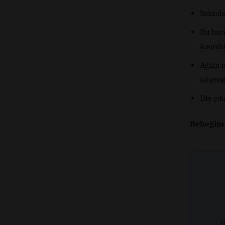
Sakinle
Bu hare
koordin
Ağzın 
alışmas
Diş çık
Bebeğim 
Ü