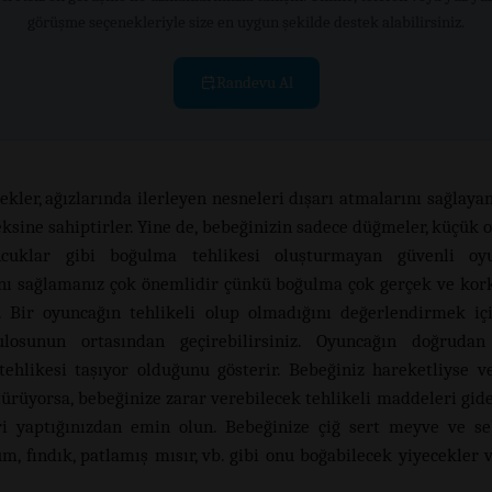
görüşme seçenekleriyle size en uygun şekilde destek alabilirsiniz.
Randevu Al
ekler, ağızlarında ilerleyen nesneleri dışarı atmalarını sağlaya
eksine sahiptirler. Yine de, bebeğinizin sadece düğmeler, küçük 
cuklar gibi boğulma tehlikesi oluşturmayan güvenli oyu
ı sağlamanız çok önemlidir çünkü boğulma çok gerçek ve kor
ır. Bir oyuncağın tehlikeli olup olmadığını değerlendirmek içi
ulosunun ortasından geçirebilirsiniz. Oyuncağın doğrudan
ehlikesi taşıyor olduğunu gösterir. Bebeğiniz hareketliyse v
türüyorsa, bebeğinize zarar verebilecek tehlikeli maddeleri gid
ri yaptığınızdan emin olun. Bebeğinize çiğ sert meyve ve seb
m, fındık, patlamış mısır, vb. gibi onu boğabilecek yiyecekler