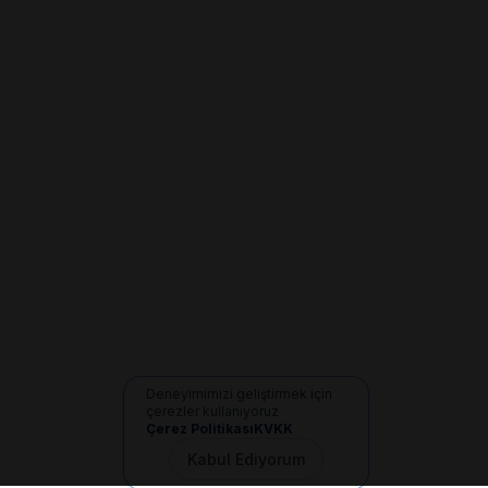
Deneyimimizi geliştirmek için
çerezler kullanıyoruz
Çerez Politikası
KVKK
Kabul Ediyorum