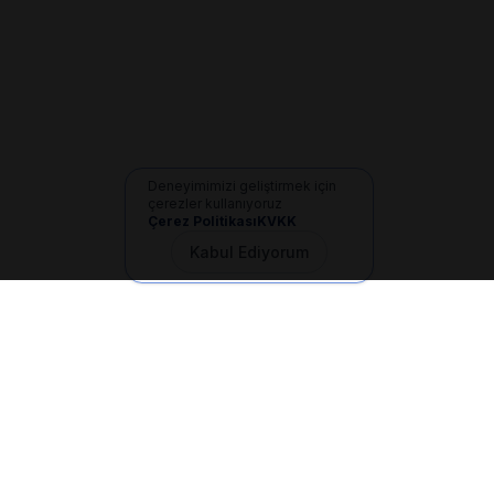
Deneyimimizi geliştirmek için
çerezler kullanıyoruz
Çerez Politikası
KVKK
Kabul Ediyorum
İletişim
+90 533 165 60 94
Mail
info@dilgem.com.tr