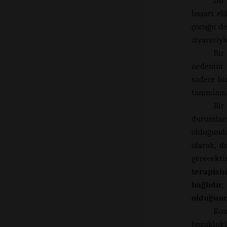
Dil
başarı el
çocuğu de
ziyaretiyl
Bir
nedenini 
sadece bi
tanımlama
Bir
durumlar
olduğund
olarak, d
gerecekt
terapisi
bağlıdı
olduğunc
Kon
bozuklukl