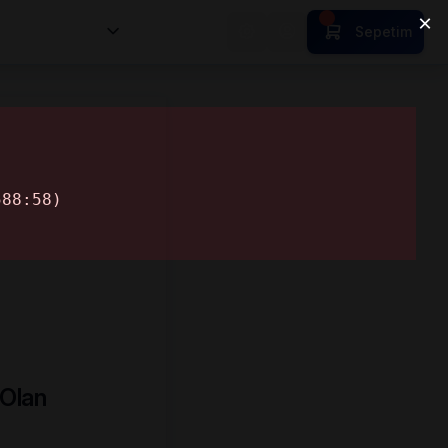
nsan Kıymetleri
Sepetim
 Olan