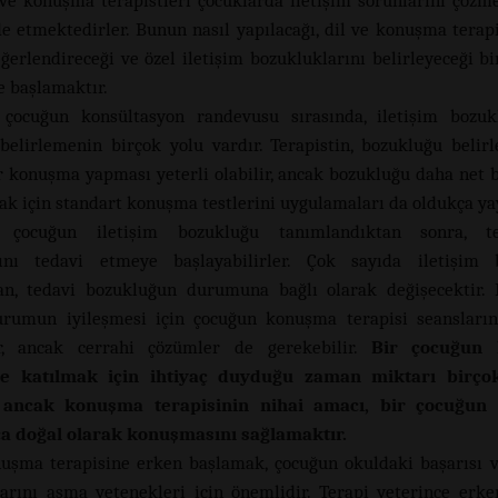
 ve konuşma terapistleri çocuklarda iletişim sorunlarını çöz
de etmektedirler. Bunun nasıl yapılacağı, dil ve konuşma terapi
ğerlendireceği ve özel iletişim bozukluklarını belirleyeceği b
e başlamaktır.
 çocuğun konsültasyon randevusu sırasında, iletişim bozukl
belirlemenin birçok yolu vardır. Terapistin, bozukluğu belir
r konuşma yapması yeterli olabilir, ancak bozukluğu daha net b
k için standart konuşma testlerini uygulamaları da oldukça yay
 çocuğun iletişim bozukluğu tanımlandıktan sonra, ter
ını tedavi etmeye başlayabilirler. Çok sayıda iletişim 
an, tedavi bozukluğun durumuna bağlı olarak değişecektir. 
urumun iyileşmesi için çocuğun konuşma terapisi seansları
ir, ancak cerrahi çözümler de gerekebilir.
Bir çocuğun
ne katılmak için ihtiyaç duyduğu zaman miktarı birço
r, ancak konuşma terapisinin nihai amacı, bir çocuğu
a doğal olarak konuşmasını sağlamaktır.
uşma terapisine erken başlamak, çocuğun okuldaki başarısı v
arını aşma yetenekleri için önemlidir. Terapi yeterince erken