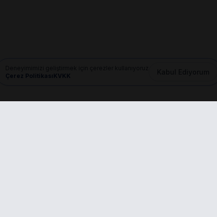
Deneyimimizi geliştirmek için çerezler kullanıyoruz
Kabul Ediyorum
Çerez Politikası
KVKK
Mail
info@dilgem.com.tr