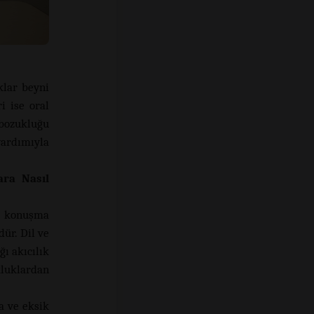
klar beyni
i ise oral
 bozukluğu
ardımıyla
ara Nasıl
ve konuşma
ür. Dil ve
ı akıcılık
kluklardan
a ve eksik