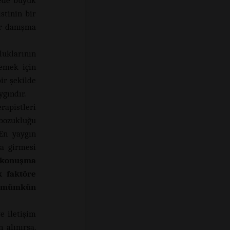
mede büyük
stinin bir
ir danışma
uklarının
lemek için
ir şekilde
gındır.
apistleri
bozukluğu
En yaygın
na girmesi
 konuşma
k faktöre
n mümkün
e iletişim
 alınırsa,