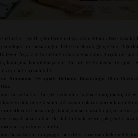
ozuklukları çeşitli şekillerde ortaya çıkmaktadır. Bazı bozuklu
 psikolojik bir bozukluğun belirtisi olarak gelişirken, diğerler
etkileyen fizyolojik bozukluklardan kaynaklanır. Birçok iletişim
a, konuşma komplikasyonları bir dil ve konuşma terapisti y
lir veya hatta çözülebilir.
 ve Konuşma Terapisti İletişim Bozukluğu Olan Çocukl
 Olur
tişim bozuklukları birçok nedenden kaynaklandığından, dil 
ni kısmen doktor ve kısmen dil uzmanı olarak görmek mümkünd
erapistleri, dil bozukluğu, konuşma sesi bozukluğu, çocukluk çağ
 ve sosyal bozukluklar da dahil olmak üzere çok çeşitli bozu
insanlara yardımcı olabilir.
tişim bozukluklarının yaygın belirtileri arasında kekemelik, kıs