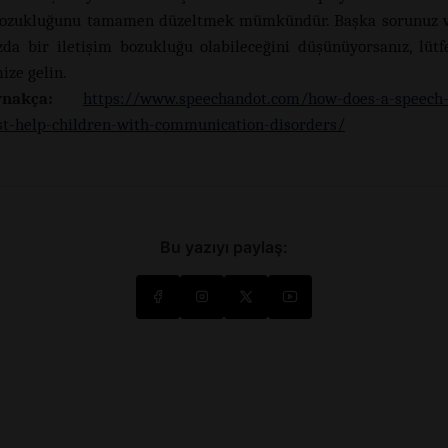
 bozukluğunu tamamen düzeltmek mümkündür. Başka sorunuz v
da bir iletişim bozukluğu olabileceğini düşünüyorsanız, lütf
mize gelin.
nakça:
https://www.speechandot.com/how-does-a-speech-
st-help-children-with-communication-disorders/
Bu yazıyı paylaş: