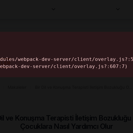
Kurumlar
Makaleler
Profesyoneller
Bilgi
İ
ELER
›
Makaleler
›
Bir Dil ve Konuşma Terapisti İletişim Bozukluğu O…
Dil ve Konuşma Terapisti İletişim Bozukluğu
Çocuklara Nasıl Yardımcı Olur