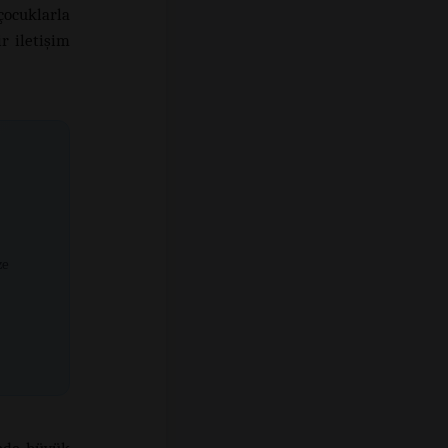
çocuklarla
r iletişim
ze