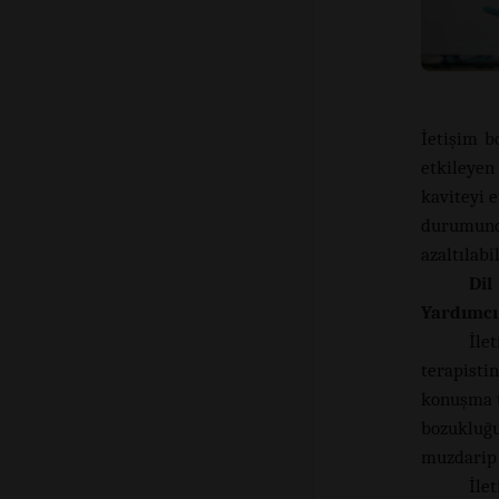
İetişim b
etkileyen
kaviteyi 
durumund
azaltılabi
Dil
Yardımcı
İle
terapisti
konuşma t
bozukluğu
muzdarip 
İle