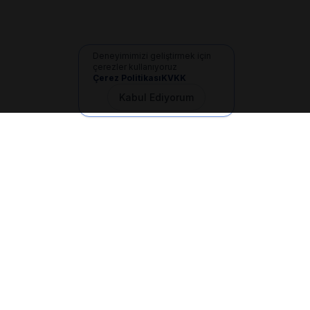
Deneyimimizi geliştirmek için
çerezler kullanıyoruz
Çerez Politikası
KVKK
Kabul Ediyorum
İletişim
+90 533 165 60 94
Mail
info@dilgem.com.tr
DİLGEM Genel Merkez
Pendik / İstanbul
Hızlı Linkler