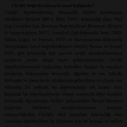
CALMS Değerlendirmesi nasıl kullanılır?
CALMS değerlendirmesi, Kekemelik Şiddeti Enstrümanı
Dördüncü Sürümü (SSI-4; Riley, 2009), Kekemeliği Olan Okul
Çağı Çocukları için Davranış Değerlendirme Bataryası (Brutten
& Vanryckeghem, 2007), Çocukluk Çağı Kekemelik Testi (TOCS;
Gillam, Logan ve Pearson, 2009) ve Konuşmacının Kekemelik
Deneyiminin Genel Değerlendirmesi (OASES; Yaruss ve Quesal,
2010) gibi kekemelik için mevcut çeşitli standartlaştırılmış
araçların yerini almak üzere geliştirilmemiştir. CALMS
değerlendirmesinde kullanılan ögelerden bazıları bu standart
araçlarda bulunanlara benzerdir; diğerleri de son yıllarda
Nebraska ve Iowa devlet okullarında geliştirilmiş ve alanda test
edilmiştir. Bu nedenle, bu değerlendirme tek başına veya
kapsamlı bir değerlendirmeye olanak tanıyacak diğer standart
kekemelik ölçümleriyle birlikte kullanılabilir. Birçok klinisyen
yukarıda listelenen standartlaştırılmış araçlara
erişemediğinden, CALMS, okul çağındaki kekemeliği olan
çocukları değerlendiren bir klinisyen için bir kaynak ve rehber