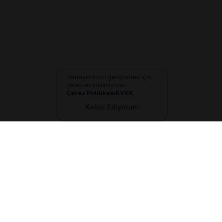
Deneyimimizi geliştirmek için
çerezler kullanıyoruz
Çerez Politikası
KVKK
Kabul Ediyorum
İletişim
+90 533 165 60 94
Mail
info@dilgem.com.tr