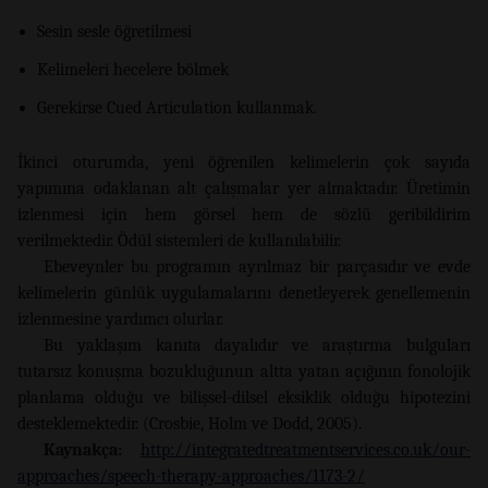
Sesin sesle öğretilmesi
Kelimeleri hecelere bölmek
Gerekirse Cued Articulation kullanmak.
İkinci oturumda, yeni öğrenilen kelimelerin çok sayıda
yapımına odaklanan alt çalışmalar yer almaktadır. Üretimin
izlenmesi için hem görsel hem de sözlü geribildirim
verilmektedir. Ödül sistemleri de kullanılabilir.
Ebeveynler bu programın ayrılmaz bir parçasıdır ve evde
kelimelerin günlük uygulamalarını denetleyerek genellemenin
izlenmesine yardımcı olurlar.
Bu yaklaşım kanıta dayalıdır ve araştırma bulguları
tutarsız konuşma bozukluğunun altta yatan açığının fonolojik
planlama olduğu ve bilişsel-dilsel eksiklik olduğu hipotezini
desteklemektedir. (Crosbie, Holm ve Dodd, 2005).
Kaynakça:
http://integratedtreatmentservices.co.uk/our-
approaches/speech-therapy-approaches/1173-2/