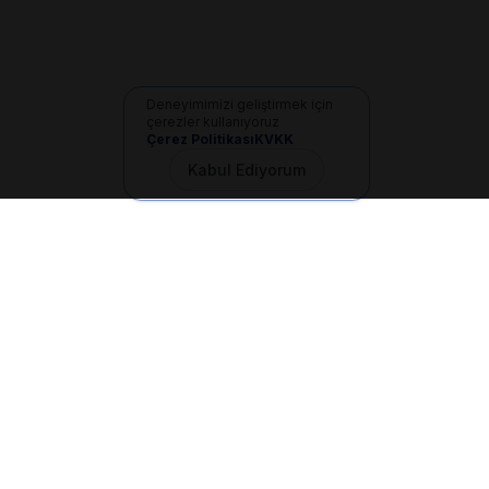
Deneyimimizi geliştirmek için
çerezler kullanıyoruz
Çerez Politikası
KVKK
Kabul Ediyorum
İletişim
+90 533 165 60 94
Mail
info@dilgem.com.tr
DİLGEM Genel Merkez
Pendik / İstanbul