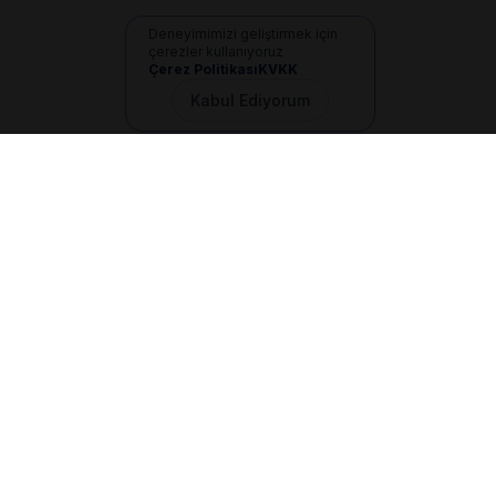
Deneyimimizi geliştirmek için
çerezler kullanıyoruz
Çerez Politikası
KVKK
Kabul Ediyorum
İletişim
+90 533 165 60 94
Mail
info@dilgem.com.tr
DİLGEM Genel Merkez
Pendik / İstanbul
Hızlı Linkler
Ana Sayfa