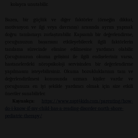
kolayca unutabilir.
Bazen, bir güçlük ve diğer faktörler (örneğin dikkat,
motivasyon ve ilgi veya davranış) arasında ayrım yapmak
doğru tanılamayı zorlaştırabilir. Kapsamlı bir değerlendirme,
çocuğunuzun başarısını etkileyebilecek ilgili faktörlerin
tanılama sürecinde elimine edilmesine yardımcı olabilir.
Çocuğunuzun okuma gelişimi ile ilgili endişeleriniz varsa,
hastanelerdeki nöropsikoloji servisinden bir değerlendirme
yapılmasını isteyebilirsiniz. Okuma bozukluklarının tanı ve
değerlendirilmesi konusunda uzman kişiler vardır ve
çocuğunuza en iyi şekilde yardımcı olmak için size etkili
öneriler sunabilirler.
Kaynakça:
https://www.nspt4kids.com/parenting/how-
do-i-know-if-my-child-has-a-reading-disorder-north-shore-
pediatric-therapy/