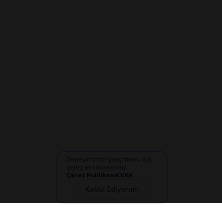
Deneyimimizi geliştirmek için
çerezler kullanıyoruz
Çerez Politikası
KVKK
Kabul Ediyorum