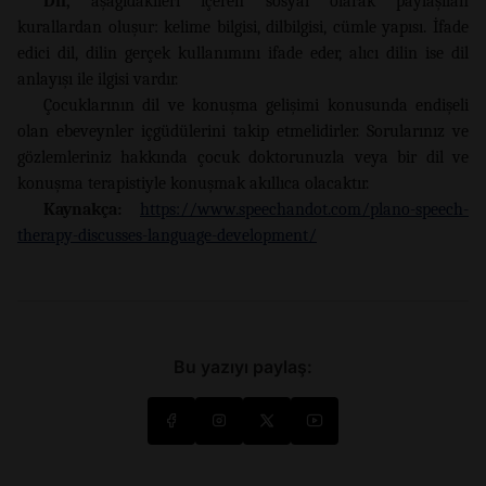
Dil,
aşağıdakileri içeren sosyal olarak paylaşılan
kurallardan oluşur: kelime bilgisi, dilbilgisi, cümle yapısı. İfade
edici dil, dilin gerçek kullanımını ifade eder, alıcı dilin ise dil
anlayışı ile ilgisi vardır.
Çocuklarının dil ve konuşma gelişimi konusunda endişeli
olan ebeveynler içgüdülerini takip etmelidirler. Sorularınız ve
gözlemleriniz hakkında çocuk doktorunuzla veya bir dil ve
konuşma terapistiyle konuşmak akıllıca olacaktır.
Kaynakça:
https://www.speechandot.com/plano-speech-
therapy-discusses-language-development/
Bu yazıyı paylaş: