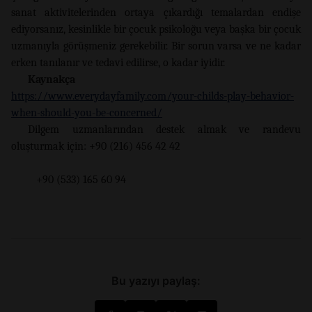
sanat aktivitelerinden ortaya çıkardığı temalardan endişe
ediyorsanız, kesinlikle bir çocuk psikoloğu veya başka bir çocuk
uzmanıyla görüşmeniz gerekebilir. Bir sorun varsa ve ne kadar
erken tanılanır ve tedavi edilirse, o kadar iyidir.
Kaynakça
https://www.everydayfamily.com/your-childs-play-behavior-
when-should-you-be-concerned/
Dilgem uzmanlarından destek almak ve randevu
oluşturmak için: +90 (216) 456 42 42
+90 (533) 165 60 94
Bu yazıyı paylaş: