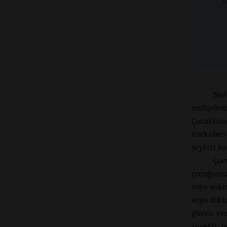
Ü
Su
endişelen
Çocuklara
korkuları
şeyleri ka
Çoc
çocuğunuz
suya sokm
veya dikk
güven ver
sürekli h