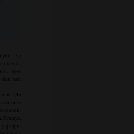
ze
eyin ve
stekleyin.
ilir. Eğer
 olan bazı
apmak için
arını önce
problemini
n. Övmeye,
 yaptığını
ullanmanız