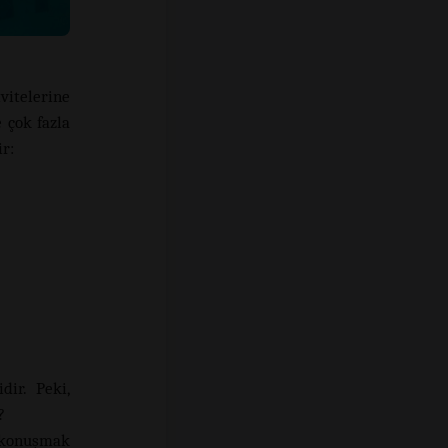
vitelerine
e çok fazla
ir:
dir. Peki,
?
a konuşmak