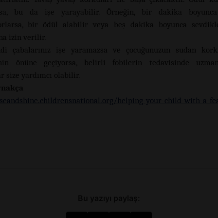
rsa, bu da işe yarayabilir. Örneğin, bir dakika boyunc
orlarsa, bir ödül alabilir veya beş dakika boyunca sevdik
 izin verilir.
di çabalarınız işe yaramazsa ve çocuğunuzun sudan kork
inin önüne geçiyorsa, belirli fobilerin tedavisinde uzman
r size yardımcı olabilir.
ynakça
iseandshine.childrensnational.org/helping-your-child-with-a-fe
Bu yazıyı paylaş: