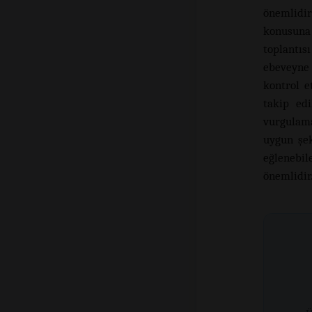
önemlidir
konusuna
toplantı
ebeveyne 
kontrol 
takip ed
vurgulama
uygun şek
eğlenebi
önemlidir