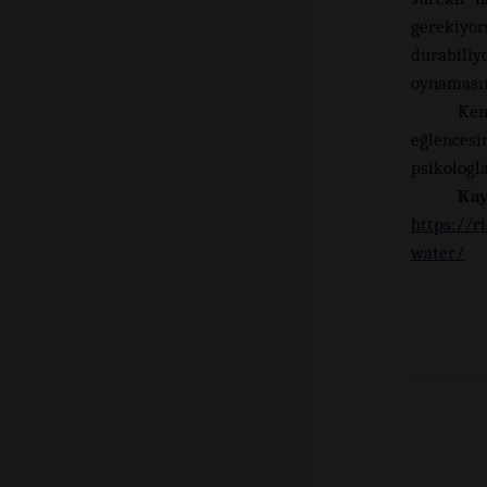
gerekiyo
durabiliy
oynamasına
Ken
eğlences
psikologla
Ka
https://r
water/