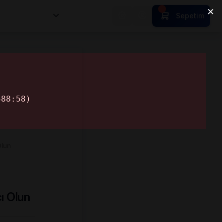
nsan Kıymetleri
Sepetim
lun
ı Olun