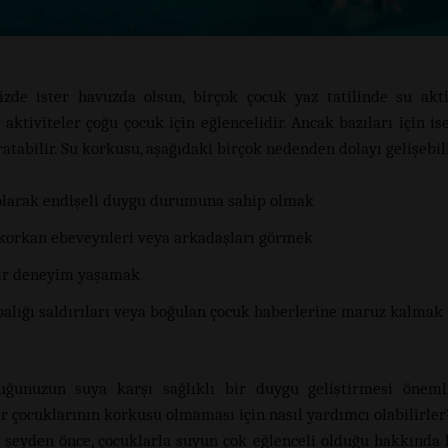
izde ister havuzda olsun, birçok çocuk yaz tatilinde su akti
u aktiviteler çoğu çocuk için eğlencelidir. Ancak bazıları için is
atabilir. Su korkusu, aşağıdaki birçok nedenden dolayı gelişebil
olarak endişeli duygu durumuna sahip olmak
korkan ebeveynleri veya arkadaşları görmek
ir deneyim yaşamak
alığı saldırıları veya boğulan çocuk haberlerine maruz kalmak
uğunuzun suya karşı sağlıklı bir duygu geliştirmesi önemli
r çocuklarının korkusu olmaması için nasıl yardımcı olabilirler
 şeyden önce, çocuklarla suyun çok eğlenceli olduğu hakkınd