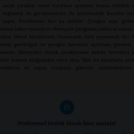
 ancak çocuklar temel kurallara uymazsa, bunun tehlikeli o
 değinmek de gerekmektedir. Su çevresindeki kurallar için
sı yapın. Kurallardan biri şu olabilir: Çocuğun suya girm
daima haber vermesi ve ebeveynin çocuğunun sudan ne zaman 
etmesi. Havuz kurallarının (koşmamak, dalış yapmamak vb.) 
ilmesi gerektiğini ve çocuğun havuzdan ayrılması gereken 
lısınız. Ebeveynler olarak, çocuklarınızı sudaki becerileri
ilde kontrol ettiğinizden emin olun. Tüm bu kurallarla, çocu
leceklerini ve suyun etrafında güvende olabileceklerini
.
Profesyonel Destek Almak İster misiniz?