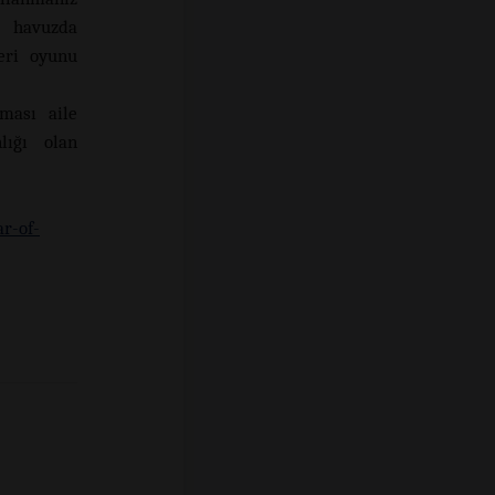
a havuzda
leri oyunu
ması aile
lığı olan
ar-of-