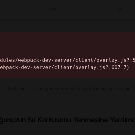
Kurumlar
Makaleler
Profesyoneller
Bilgi
İ
ELER
›
Makaleler
›
Çocuğunuzun Su Korkusunu Yenmesine Yardımcı O
unuzun Su Korkusunu Yenmesine Yardımc