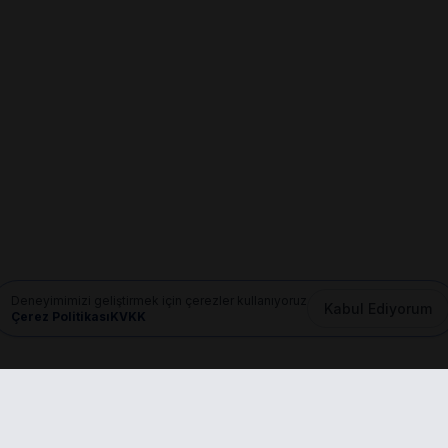
Deneyimimizi geliştirmek için çerezler kullanıyoruz
Kabul Ediyorum
Çerez Politikası
KVKK