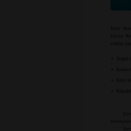
İster den
katılır. B
endişe yar
Doğal 
Sudan 
Kötü b
Köpekb
Çoc
ebeveynle
Her