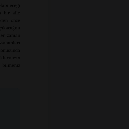
labileceği
 bir aile
eden önce
çıkacağını
her zaman
zamanları
 konusunda
klarınızın
 bilmeniz