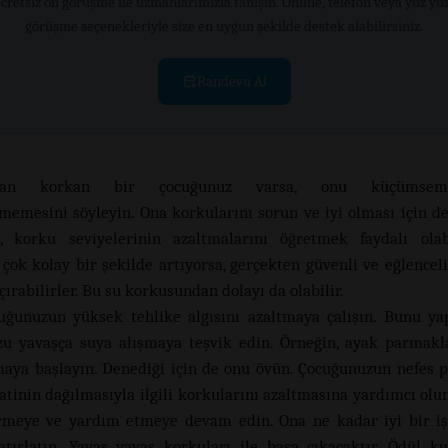
cretsiz ön görüşme ile uzmanlarımızla tanışın. Online, telefon veya yüz yü
görüşme seçenekleriyle size en uygun şekilde destek alabilirsiniz.
Randevu Al
dan korkan bir çocuğunuz varsa, onu küçümsem
memesini söyleyin. Ona korkularını sorun ve iyi olması için de
, korku seviyelerinin azaltmalarını öğretmek faydalı olab
 çok kolay bir şekilde artıyorsa, gerçekten güvenli ve eğlenceli
çırabilirler. Bu su korkusundan dolayı da olabilir.
uğunuzun yüksek tehlike algısını azaltmaya çalışın. Bunu y
u yavaşça suya alışmaya teşvik edin. Örneğin, ayak parmakl
aya başlayın. Denediği için de onu övün. Çocuğunuzun nefes 
atinin dağılmasıyla ilgili korkularını azaltmasına yardımcı olu
meye ve yardım etmeye devam edin. Ona ne kadar iyi bir iş
atırlatın. Yavaş yavaş korkuları ile başa çıkacaktır. Ödül k