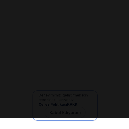
Deneyimimizi geliştirmek için
çerezler kullanıyoruz
Çerez Politikası
KVKK
Kabul Ediyorum