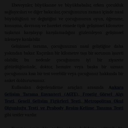
Ebeveynler, büyükanne ve büyükbabalar, erken çocukluk
sağlayıcıları ve diğer bakıcılar, çocuğunuzun zaman içinde nasıl
büyüdüğünü ve değiştiğini ve çocuğunuzun oyun, öğrenme,
konuşma, davranış ve hareket etmede tipik gelişimsel kilometre
taşlarını karşılayıp karşılamadığını gözlemleyen gelişimsel
izlemeye katılabilir.
Gelişimsel tarama, çocuğunuzun nasıl geliştiğine daha
yakından bakar. Kaçırılan bir kilometre taşı bir sorunun işareti
olabilir, bu nedenle çocuğunuzu iyi bir ziyarete
götürdüğünüzde, doktor, hemşire veya başka bir uzman
çocuğunuza kısa bir test verebilir veya çocuğunuz hakkında bir
anket doldurursunuz.
Kullanılan değerlendirme araçları arasında
A
nkara
Gelişim Tarama Envanteri (AGTE), Frostig Görsel Algı
Testi, Gesell Gelişim Figürleri Testi, Metropolitan Okul
Olgunluğu Testi ve Peabody Resim-Kelime Tanıma Testi
gibi testler vardır.