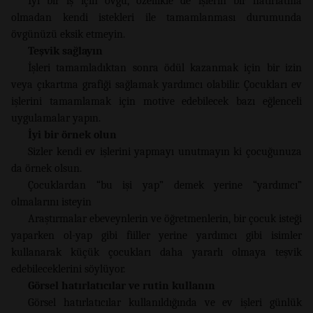
İyi bir iş için övgü, özellikle de işlerin bir hatırlatma
olmadan kendi istekleri ile tamamlanması durumunda
övgünüzü eksik etmeyin.
Teşvik sağlayın
İşleri tamamladıktan sonra ödül kazanmak için bir izin
veya çıkartma grafiği sağlamak yardımcı olabilir. Çocukları ev
işlerini tamamlamak için motive edebilecek bazı eğlenceli
uygulamalar yapın.
İyi bir örnek olun
Sizler kendi ev işlerini yapmayı unutmayın ki çocuğunuza
da örnek olsun.
Çocuklardan “bu işi yap” demek yerine “yardımcı”
olmalarını isteyin
Araştırmalar ebeveynlerin ve öğretmenlerin, bir çocuk isteği
yaparken ol-yap gibi fiiller yerine yardımcı gibi isimler
kullanarak küçük çocukları daha yararlı olmaya teşvik
edebileceklerini söylüyor.
Görsel hatırlatıcılar ve rutin kullanın
Görsel hatırlatıcılar kullanıldığında ve ev işleri günlük