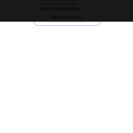
çerezler kullanıyoruz
Çerez Politikası
KVKK
Kabul Ediyorum
İletişim
+90 533 165 60 94
Mail
info@dilgem.com.tr
DİLGEM Genel Merkez
Pendik / İstanbul
Hızlı Linkler
Ana Sayfa
Makaleler
E-Dökümanlar