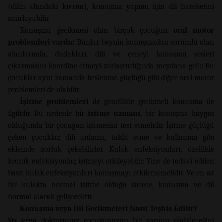
(dilin altındaki kıvrım), konuşma yapımı için dil hareketini
sınırlayabilir.
Konuşma gecikmesi olan birçok çocuğun
oral motor
problemleri vardır.
Bunlar, beynin konuşmadan sorumlu olan
alanlarında, dudakları, dili ve çeneyi konuşma sesleri
çıkarmasını koordine etmeyi zorlaştırdığında meydana gelir. Bu
çocuklar aynı zamanda beslenme güçlüğü gibi diğer oral motor
problemleri de olabilir.
İşitme problemleri
de genellikle gecikmeli konuşma ile
ilgilidir. Bu nedenle bir
işitme uzmanı,
bir konuşma kaygısı
olduğunda bir çocuğun işitmesini test etmelidir. İşitme güçlüğü
çeken çocuklar, dili anlama, taklit etme ve kullanma gibi
eklemde zorluk çekebilirler. Kulak enfeksiyonları, özellikle
kronik enfeksiyonlar, işitmeyi etkileyebilir. Yine de tedavi edilen
basit kulak enfeksiyonları konuşmayı etkilememelidir. Ve en az
bir kulakta normal işitme olduğu sürece, konuşma ve dil
normal olarak gelişecektir.
Konuşma veya Dil Gecikmeleri Nasıl Teşhis Edilir?
Siz veya doktorunuz çocuğunuzun bir sorunu olabileceğini