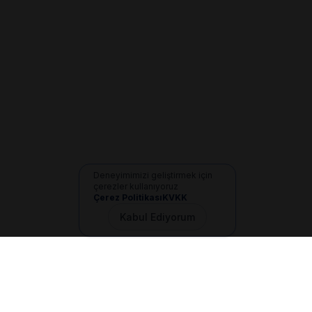
Deneyimimizi geliştirmek için
çerezler kullanıyoruz
Çerez Politikası
KVKK
Kabul Ediyorum
İletişim