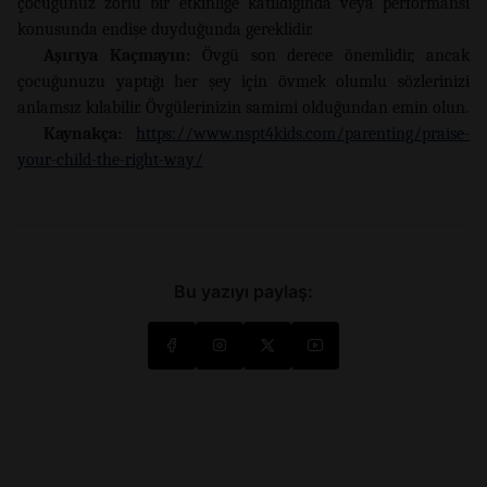
çocuğunuz zorlu bir etkinliğe katıldığında veya performansı
konusunda endişe duyduğunda gereklidir.
Aşırıya Kaçmayın:
Övgü son derece önemlidir, ancak
çocuğunuzu yaptığı her şey için övmek olumlu sözlerinizi
anlamsız kılabilir. Övgülerinizin samimi olduğundan emin olun.
Kaynakça:
https://www.nspt4kids.com/parenting/praise-
your-child-the-right-way/
Bu yazıyı paylaş: