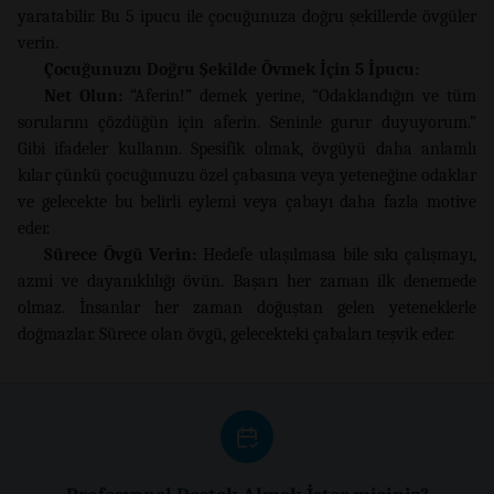
yaratabilir. Bu 5 ipucu ile çocuğunuza doğru şekillerde övgüler
verin.
Çocuğunuzu Doğru Şekilde Övmek İçin 5 İpucu:
Net Olun:
“Aferin!” demek yerine, “Odaklandığın ve tüm
sorularını çözdüğün için aferin. Seninle gurur duyuyorum.”
Gibi ifadeler kullanın. Spesifik olmak, övgüyü daha anlamlı
kılar çünkü çocuğunuzu özel çabasına veya yeteneğine odaklar
ve gelecekte bu belirli eylemi veya çabayı daha fazla motive
eder.
Sürece Övgü Verin:
Hedefe ulaşılmasa bile sıkı çalışmayı,
azmi ve dayanıklılığı övün. Başarı her zaman ilk denemede
olmaz. İnsanlar her zaman doğuştan gelen yeteneklerle
doğmazlar. Sürece olan övgü, gelecekteki çabaları teşvik eder.