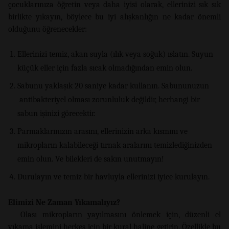
çocuklarınıza öğretin veya daha iyisi olarak, ellerinizi sık sık
birlikte yıkayın, böylece bu iyi alışkanlığın ne kadar önemli
olduğunu öğrenecekler:
Ellerinizi temiz, akan suyla (ılık veya soğuk) ıslatın. Suyun
küçük eller için fazla sıcak olmadığından emin olun.
Sabunu yaklaşık 20 saniye kadar kullanın. Sabununuzun
antibakteriyel olması zorunluluk değildir, herhangi bir
sabun işinizi görecektir.
Parmaklarınızın arasını, ellerinizin arka kısmını ve
mikropların kalabileceği tırnak aralarını temizlediğinizden
emin olun. Ve bilekleri de sakın unutmayın!
Durulayın ve temiz bir havluyla ellerinizi iyice kurulayın.
Elimizi Ne Zaman Yıkamalıyız?
Olası mikropların yayılmasını önlemek için, düzenli el
yıkama işlemini herkes için bir kural haline getirin. Özellikle bu