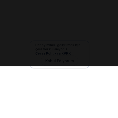
Deneyimimizi geliştirmek için
çerezler kullanıyoruz
Çerez Politikası
KVKK
Kabul Ediyorum
İletişim
+90 533 165 60 94
Mail
info@dilgem.com.tr