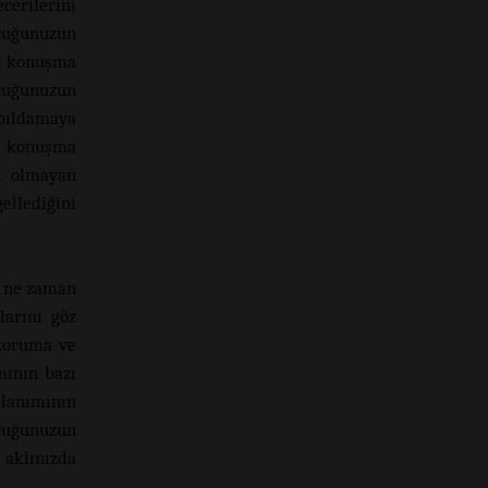
erilerini
ocuğunuzun
e konuşma
cuğunuzun
bıldamaya
e konuşma
al olmayan
ellediğini
, ne zaman
larını göz
koruma ve
mının bazı
llanımının
ocuğunuzun
 aklınızda