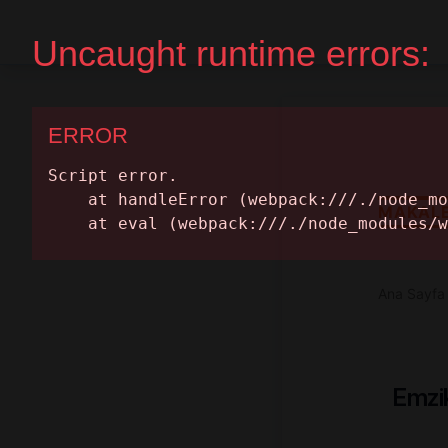
Ana Sayfa
Randevu Al
MAKAL
Ana Sayfa
Emzik