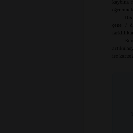
kaybına n
öğrenmekt
Diş
çene / di
farklılıkl
Bun
artikülas
ise karışı
Ü