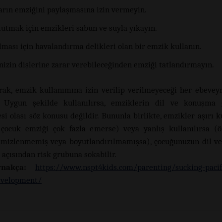
arın emziğini paylaşmasına izin vermeyin.
tutmak için emzikleri sabun ve suyla yıkayın.
ması için havalandırma delikleri olan bir emzik kullanın.
nizin dişlerine zarar verebileceğinden emziği tatlandırmayın.
rak, emzik kullanımına izin verilip verilmeyeceği her ebeveyn
r. Uygun şekilde kullanılırsa, emziklerin dil ve konuşma g
i olası söz konusu değildir. Bununla birlikte, emzikler aşırı ku
 çocuk emziği çok fazla emerse) veya yanlış kullanılırsa (
emizlenmemiş veya boyutlandırılmamışsa), çocuğunuzun dil 
 açısından risk grubuna sokabilir.
nakça:
https://www.nspt4kids.com/parenting/sucking-paci
evelopment/