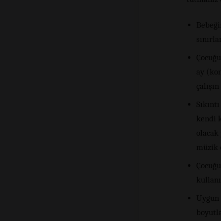
Bebeği
sınırla
Çocuğun
ay (ko
çalışın
Sıkınt
kendi 
olacak 
müzik ç
Çocuğu
kullanı
Uygun 
boyutla