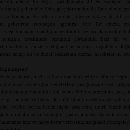
masını önerir. Bu yaşta, çocuğunuzun dil ve konuşma bec
e önemli gelişmeler hızla gerçekleşmektedir. Bu nedenle, ç
a ve konuşma fırsatlarını en üst düzeye çıkarmak dil v
rini geliştirme yeteneğini optimize eder. Bir emzik, ço
a veya konuşma olasılığını azaltabilir ve çocuk emzikle ba
a, konuşma üretiminde bozukluk görülebilir. Bazı dil v
eri, emziklerin, emzik varlığında bu yapılara uygulanan doğ
ardan dolayı dil ve dudak kaslarının normal hareketlerini eng
.
Yapmalıyım?
 ebeveyn olarak, emzik kullanımına izin verilip verilmeyeceğini
adar süre verileceğini belirlerken çocuğunuzun özel ihtiyaç
ulundurmanız önemlidir. Ani bebek ölüm sendromuna karşı 
e ağrı önleme ve tedavi de dâhil olmak üzere emzik kullanı
daları vardır. Ayrıca, henüz hiçbir araştırma sınırlı emzik ku
elişimini olumsuz etkilediğini göstermemiştir. Bu nedenle, ç
lanmasına izin vermeye karar verirseniz, aşağıdaki yönergeleri
önemlidir: