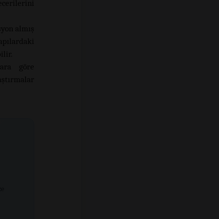
cerilerini
syon almış
apılardaki
lir.
lara göre
aştırmalar
ze