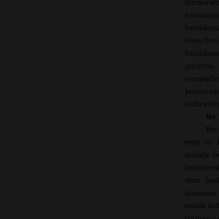
durdurul
edinimind
babıldam
becerile
babıldam
çalışırs
terapistl
pozisyonl
iddia eder
Ne 
Bir
veya ne k
önünde b
bebeklerd
olası fay
konuşma g
emzik kul
tutmanız 