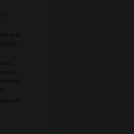
ile
nde) ve 18
bırakmaya
erine,
ardımcı
nlendirin,
rin
mişi varsa