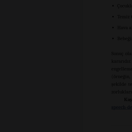
Çocukl
Temiz 
Hava al
Bebeği
Sonuç ola
kararıdı
engellemes
(örneğin,
şekilde t
zorlukları
Kay
speech-d