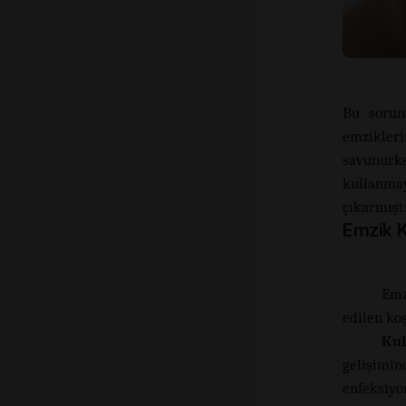
Bu sorun
emzikler
savunurk
kullanmay
çıkarmıştı
Emzik K
Emz
edilen koş
Kul
gelişimi
enfeksiyo