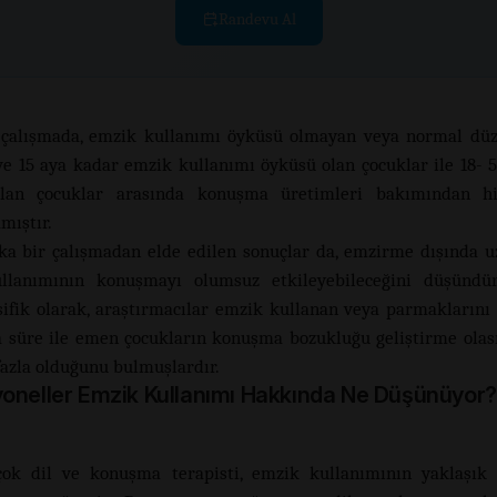
Randevu Al
 çalışmada, emzik kullanımı öyküsü olmayan veya normal düz
ve 15 aya kadar emzik kullanımı öyküsü olan çocuklar ile 18- 5
lan çocuklar arasında konuşma üretimleri bakımından hi
mıştır.
ka bir çalışmadan elde edilen sonuçlar da, emzirme dışında u
llanımının konuşmayı olumsuz etkileyebileceğini düşündür
ifik olarak, araştırmacılar emzik kullanan veya parmaklarını 
a süre ile emen çocukların konuşma bozukluğu geliştirme olası
fazla olduğunu bulmuşlardır.
oneller Emzik Kullanımı Hakkında Ne Düşünüyor?
çok dil ve konuşma terapisti, emzik kullanımının yaklaşık 