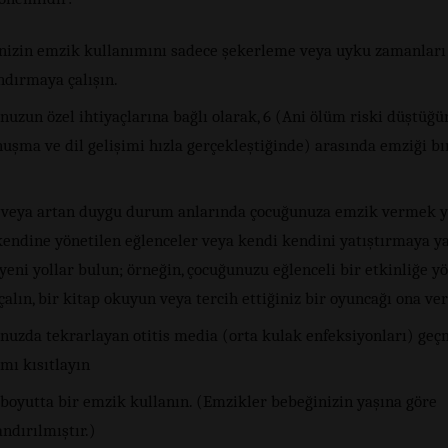
nizin emzik kullanımını sadece şekerleme veya uyku zamanları 
ndırmaya çalışın.
uzun özel ihtiyaçlarına bağlı olarak, 6 (Ani ölüm riski düştüğü
nuşma ve dil gelişimi hızla gerçekleştiğinde) arasında emziği 
ı veya artan duygu durum anlarında çocuğunuza emzik vermek y
kendine yönetilen eğlenceler veya kendi kendini yatıştırmaya y
yeni yollar bulun; örneğin, çocuğunuzu eğlenceli bir etkinliğe yö
alın, bir kitap okuyun veya tercih ettiğiniz bir oyuncağı ona ve
nuzda tekrarlayan otitis media (orta kulak enfeksiyonları) geç
mı kısıtlayın
boyutta bir emzik kullanın. (Emzikler bebeğinizin yaşına göre
ndırılmıştır.)