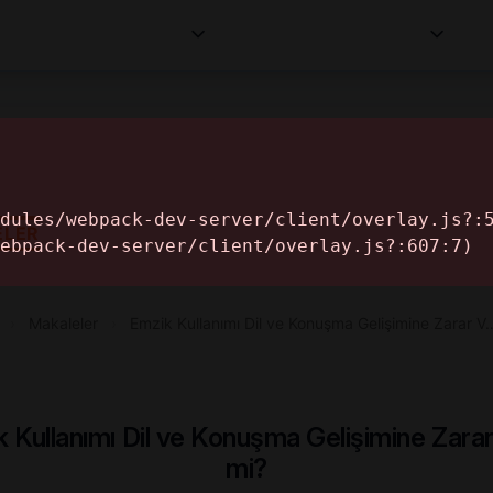
Kurumlar
Makaleler
Profesyoneller
Bilgi
İ
ELER
›
Makaleler
›
Emzik Kullanımı Dil ve Konuşma Gelişimine Zarar V
 Kullanımı Dil ve Konuşma Gelişimine Zarar
mi?