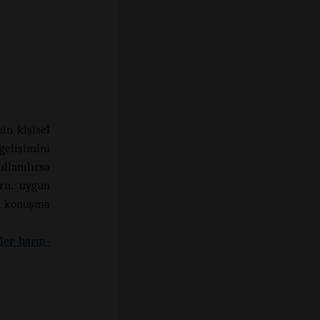
in kişisel
elişimini
llanılırsa
örn. uygun
ve konuşma
fier-harm-