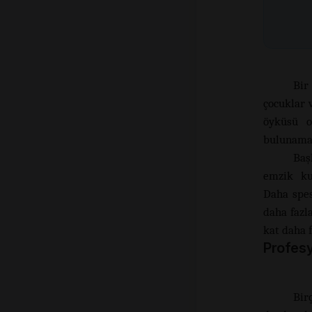
Bir
çocuklar 
öyküsü o
bulunama
Baş
emzik ku
Daha spes
daha fazl
kat daha 
Profesy
Bir