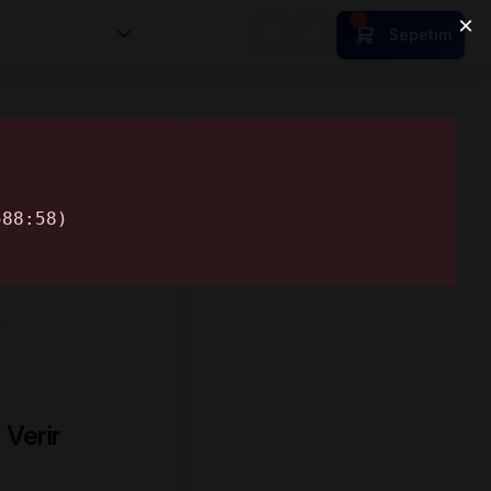
nsan Kıymetleri
Sepetim
…
 Verir