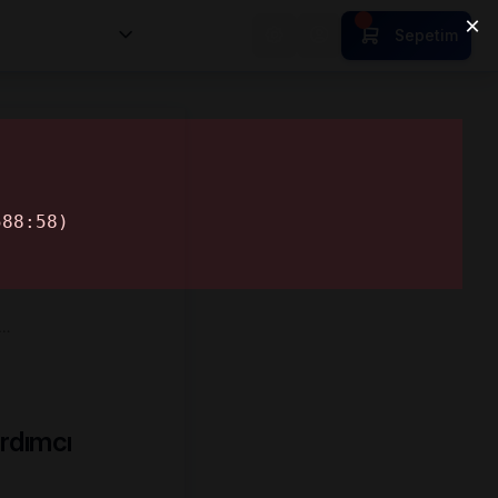
nsan Kıymetleri
Sepetim
d…
rdımcı