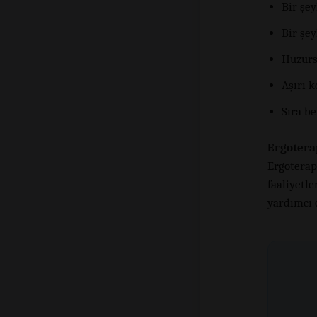
Bir şe
Bir şe
Huzur
Aşırı 
Sıra be
Ergotera
Ergotera
faaliyetl
yardımcı o