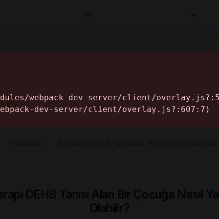
Kurumlar
Makaleler
Profesyoneller
Bilgi
İ
ELER
›
Makaleler
›
Ergoterapi DEHB Tanısı Alan Bir Çocuğa Nasıl Yar
erapi DEHB Tanısı Alan Bir Çocuğa Nasıl Ya
Olabilir?