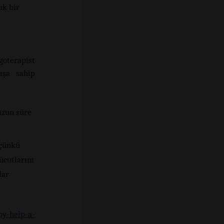
uk bir
oterapist
ışa sahip
uzun süre
 çünkü
ücutlarını
dar
py-help-a-