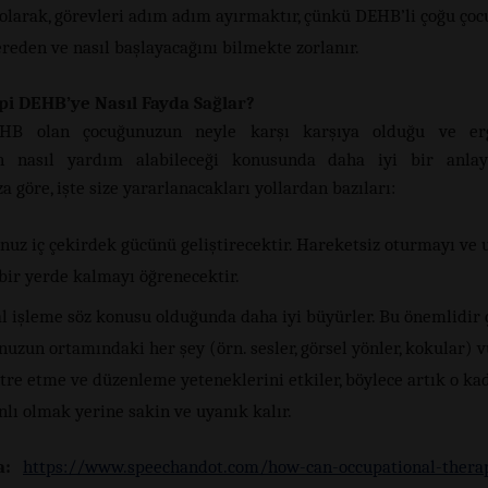
 olarak, görevleri adım adım ayırmaktır, çünkü DEHB’li çoğu çoc
reden ve nasıl başlayacağını bilmekte zorlanır.
pi DEHB’ye Nasıl Fayda Sağlar?
HB olan çocuğunuzun neyle karşı karşıya olduğu ve erg
an nasıl yardım alabileceği konusunda daha iyi bir anlay
 göre, işte size yararlanacakları yollardan bazıları:
nuz iç çekirdek gücünü geliştirecektir. Hareketsiz oturmayı ve 
 bir yerde kalmayı öğrenecektir.
l işleme söz konusu olduğunda daha iyi büyürler. Bu önemlidir
uzun ortamındaki her şey (örn. sesler, görsel yönler, kokular) v
tre etme ve düzenleme yeteneklerini etkiler, böylece artık o ka
lı olmak yerine sakin ve uyanık kalır.
a:
https://www.speechandot.com/how-can-occupational-thera