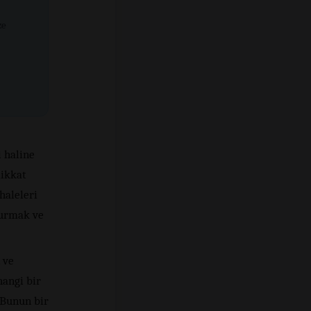
ze
 haline
dikkat
haleleri
şturmak ve
.
 ve
hangi bir
 Bunun bir