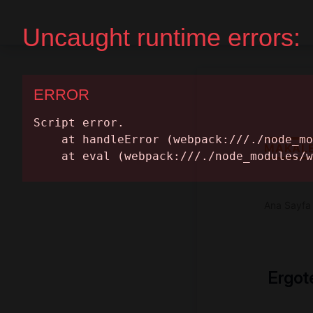
Ana Sayfa
Randevu Al
MAKAL
Ana Sayfa
Ergot