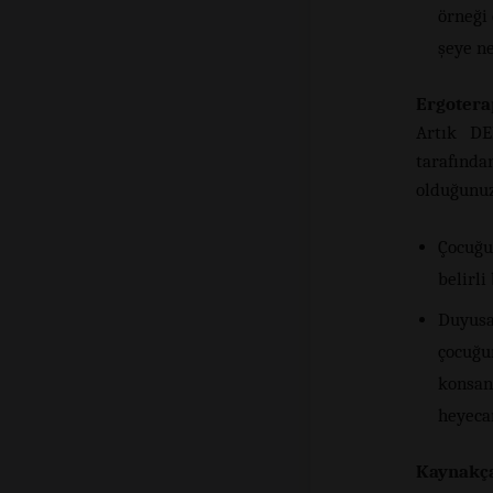
örneği
şeye ne
Ergotera
Artık DE
tarafınd
olduğunuza
Çocuğu
belirli
Duyusa
çocuğun
konsan
heyecan
Kaynakç