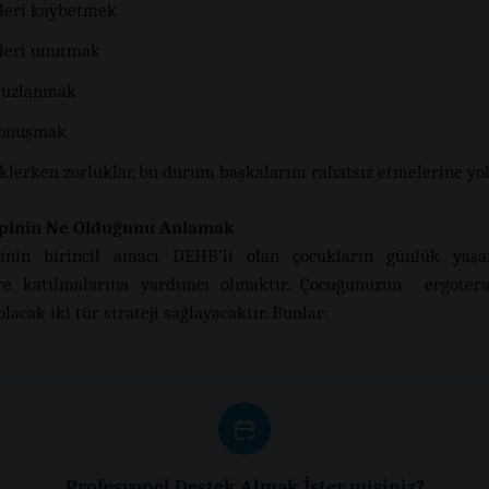
yleri kaybetmek
yleri unutmak
suzlanmak
konuşmak
klerken zorluklar, bu durum başkalarını rahatsız etmelerine yol
pinin Ne Olduğunu Anlamak
pinin birincil amacı DEHB’li olan çocukların günlük yaşam
ere katılmalarına yardımcı olmaktır. Çocuğunuzun ergotera
lacak iki tür strateji sağlayacaktır. Bunlar:
Profesyonel Destek Almak İster misiniz?