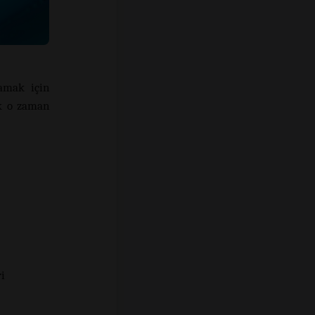
amak için
ak o zaman
i