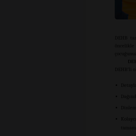
DEHB tan
öncelikle
çocuğunuz
DEH
DEHB’li ol
Detayl
Dağını
Dinlem
Kolayca
tamam