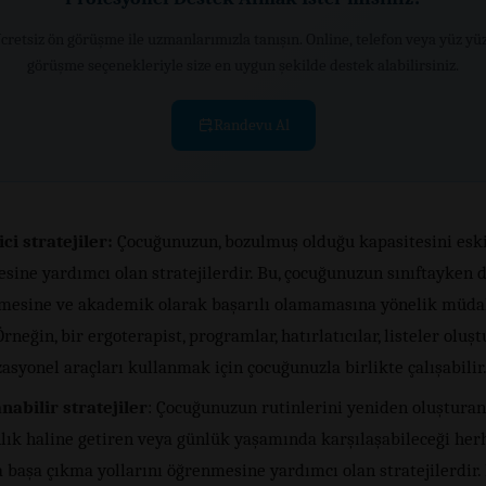
cretsiz ön görüşme ile uzmanlarımızla tanışın. Online, telefon veya yüz yü
görüşme seçenekleriyle size en uygun şekilde destek alabilirsiniz.
Randevu Al
ci stratejiler:
Çocuğunuzun, bozulmuş olduğu kapasitesini eski
sine yardımcı olan stratejilerdir. Bu, çocuğunuzun sınıftayken 
esine ve akademik olarak başarılı olamamasına yönelik müda
 Örneğin, bir ergoterapist, programlar, hatırlatıcılar, listeler olu
asyonel araçları kullanmak için çocuğunuzla birlikte çalışabilir
nabilir stratejiler
: Çocuğunuzun rutinlerini yeniden oluşturan
lık haline getiren veya günlük yaşamında karşılaşabileceği her
 başa çıkma yollarını öğrenmesine yardımcı olan stratejilerdir.