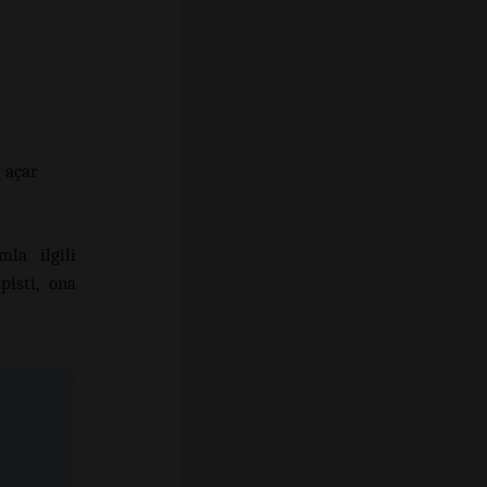
 açar
la ilgili
pisti, ona