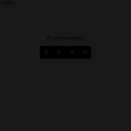
h-adhd/
Bu yazıyı paylaş: