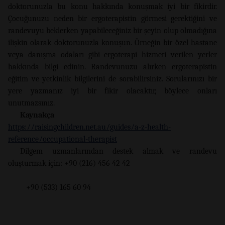
doktorunuzla bu konu hakkında konuşmak iyi bir fikirdir.
Çocuğunuzu neden bir ergoterapistin görmesi gerektiğini ve
randevuyu beklerken yapabileceğiniz bir şeyin olup olmadığına
ilişkin olarak doktorunuzla konuşun. Örneğin bir özel hastane
veya danışma odaları gibi ergoterapi hizmeti verilen yerler
hakkında bilgi edinin. Randevunuzu alırken ergoterapistin
eğitim ve yetkinlik bilgilerini de sorabilirsiniz. Sorularınızı bir
yere yazmanız iyi bir fikir olacaktır, böylece onları
unutmazsınız.
Kaynakça
https://raisingchildren.net.au/guides/a-z-health-
reference/occupational-therapist
Dilgem uzmanlarından destek almak ve randevu
oluşturmak için: +90 (216) 456 42 42
+90 (533) 165 60 94