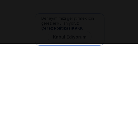
Deneyimimizi geliştirmek için
çerezler kullanıyoruz
Çerez Politikası
KVKK
Kabul Ediyorum
İletişim
+90 533 165 60 94
Mail
info@dilgem.com.tr
DİLGEM Genel Merkez
Pendik / İstanbul
Hızlı Linkler