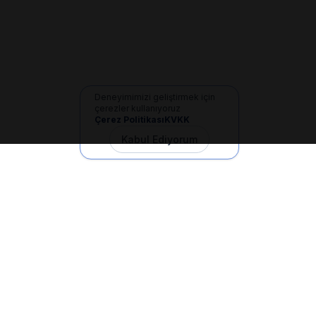
Deneyimimizi geliştirmek için
çerezler kullanıyoruz
Çerez Politikası
KVKK
Kabul Ediyorum
İletişim
+90 533 165 60 94
Mail
info@dilgem.com.tr
DİLGEM Genel Merkez
Pendik / İstanbul