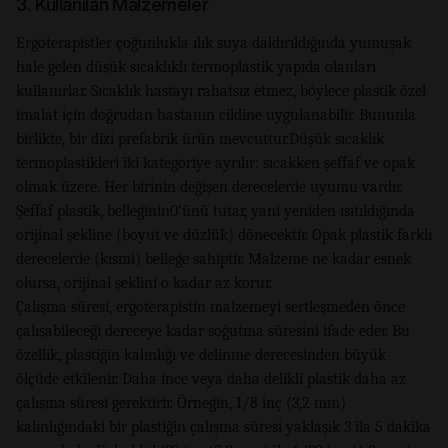
3. Kullanılan Malzemeler
Ergoterapistler çoğunlukla ılık suya daldırıldığında yumuşak
hale gelen düşük sıcaklıklı termoplastik yapıda olanları
kullanırlar. Sıcaklık hastayı rahatsız etmez, böylece plastik özel
imalat için doğrudan hastanın cildine uygulanabilir. Bununla
birlikte, bir dizi prefabrik ürün mevcuttur.Düşük sıcaklık
termoplastikleri iki kategoriye ayrılır: sıcakken şeffaf ve opak
olmak üzere. Her birinin değişen derecelerde uyumu vardır.
Şeffaf plastik, belleğinin0’ünü tutar, yani yeniden ısıtıldığında
orijinal şekline (boyut ve düzlük) dönecektir. Opak plastik farklı
derecelerde (kısmi) belleğe sahiptir. Malzeme ne kadar esnek
olursa, orijinal şeklini o kadar az korur.
Çalışma süresi, ergoterapistin malzemeyi sertleşmeden önce
çalışabileceği dereceye kadar soğutma süresini ifade eder. Bu
özellik, plastiğin kalınlığı ve delinme derecesinden büyük
ölçüde etkilenir. Daha ince veya daha delikli plastik daha az
çalışma süresi gerektirir. Örneğin, 1/8 inç (3,2 mm)
kalınlığındaki bir plastiğin çalışma süresi yaklaşık 3 ila 5 dakika