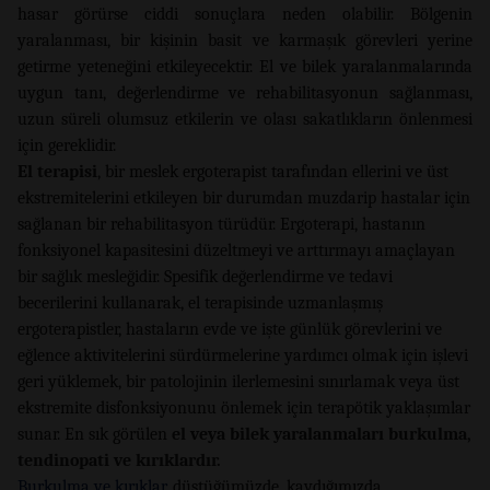
hasar görürse ciddi sonuçlara neden olabilir. Bölgenin
yaralanması, bir kişinin basit ve karmaşık görevleri yerine
getirme yeteneğini etkileyecektir. El ve bilek yaralanmalarında
uygun tanı, değerlendirme ve rehabilitasyonun sağlanması,
uzun süreli olumsuz etkilerin ve olası sakatlıkların önlenmesi
için gereklidir.
El terapisi
, bir meslek ergoterapist tarafından ellerini ve üst
ekstremitelerini etkileyen bir durumdan muzdarip hastalar için
sağlanan bir rehabilitasyon türüdür. Ergoterapi, hastanın
fonksiyonel kapasitesini düzeltmeyi ve arttırmayı amaçlayan
bir sağlık mesleğidir. Spesifik değerlendirme ve tedavi
becerilerini kullanarak, el terapisinde uzmanlaşmış
ergoterapistler, hastaların evde ve işte günlük görevlerini ve
eğlence aktivitelerini sürdürmelerine yardımcı olmak için işlevi
geri yüklemek, bir patolojinin ilerlemesini sınırlamak veya üst
ekstremite disfonksiyonunu önlemek için terapötik yaklaşımlar
sunar. En sık görülen
el veya bilek yaralanmaları burkulma,
tendinopati ve kırıklardır.
Burkulma ve kırıklar,
düştüğümüzde, kaydığımızda,