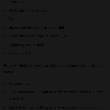
/ kas / bağ
Burkulma / travmalar
Yaralar
Hiposensitivite veya aşırı duyarlılık
Karmaşık bölgesel ağrı sendromu (CRPS)
Amputasyon (parmak)
Artroz / artrit
El ve el bileği için ergoterapi tedavi seçenekleri şunları
içerir
:
Ortez üretimi
El yaralanmaları ile ilgili yara izlerini iyileştirmek için eğitim
ve tedavi
Hareket aralığını arttırmak, el ve üst ekstremite kuvvetini