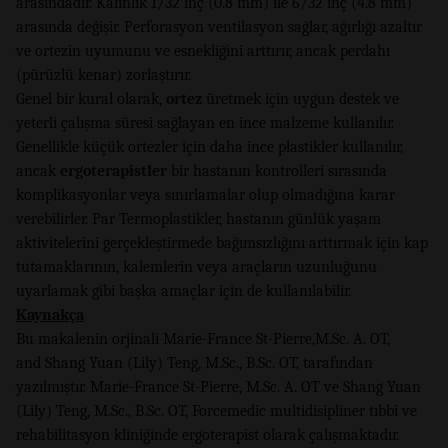
arasındadır. Kalınlık 1/32 inç (0.8 mm) ile 6/32 inç (4.8 mm)
arasında değişir. Perforasyon ventilasyon sağlar, ağırlığı azaltır
ve ortezin uyumunu ve esnekliğini arttırır, ancak perdahı
(pürüzlü kenar) zorlaştırır.
Genel bir kural olarak,
ortez
üretmek için uygun destek ve
yeterli çalışma süresi sağlayan en ince malzeme kullanılır.
Genellikle küçük ortezler için daha ince plastikler kullanılır,
ancak
ergoterapistler
bir hastanın kontrolleri sırasında
komplikasyonlar veya sınırlamalar olup olmadığına karar
verebilirler. Par Termoplastikler, hastanın günlük yaşam
aktivitelerini gerçekleştirmede bağımsızlığını arttırmak için kap
tutamaklarının, kalemlerin veya araçların uzunluğunu
uyarlamak gibi başka amaçlar için de kullanılabilir.
Kaynakça
Bu makalenin orjinali Marie-France St-Pierre,M.Sc. A. OT,
and Shang Yuan (Lily) Teng, M.Sc., B.Sc. OT, tarafından
yazılmıştır. Marie-France St-Pierre, M.Sc. A. OT ve Shang Yuan
(Lily) Teng, M.Sc., B.Sc. OT, Forcemedic multidisipliner tıbbi ve
rehabilitasyon kliniğinde ergoterapist olarak çalışmaktadır.