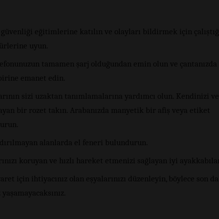
güvenliği eğitimlerine katılın ve olayları bildirmek için çalıştığ
ürlerine uyun.
lefonunuzun tamamen şarj olduğundan emin olun ve çantanızda 
birine emanet edin.
arının sizi uzaktan tanımlamalarına yardımcı olun. Kendinizi v
yan bir rozet takın. Arabanızda manyetik bir afiş veya etiket
urun.
ndırılmayan alanlarda el feneri bulundurun.
ınızı koruyan ve hızlı hareket etmenizi sağlayan iyi ayakkabılar
aret için ihtiyacınız olan eşyalarınızı düzenleyin, böylece son d
z yaşamayacaksınız.