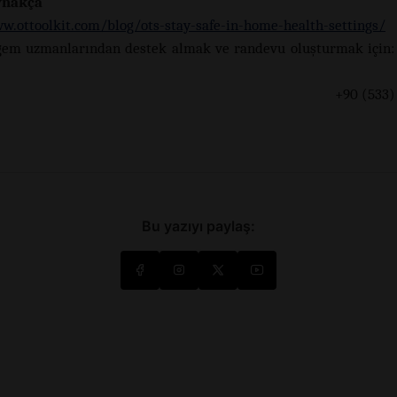
ynakça
w.ottoolkit.com/blog/ots-stay-safe-in-home-health-settings/
gem uzmanlarından destek almak ve randevu oluşturmak için:
0 (533) 165 60
Bu yazıyı paylaş: