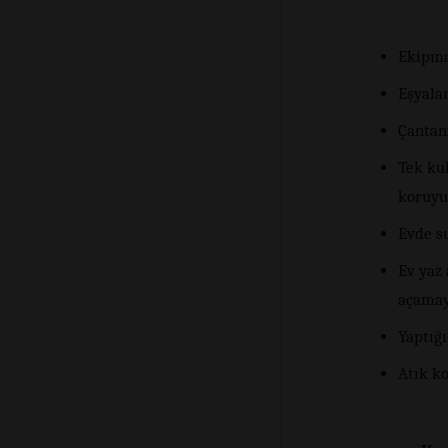
Ekipma
Eşyala
Çantanı
Tek kul
koruyu
Evde su
Ev yaz 
açamay
Yaptığ
Atık k