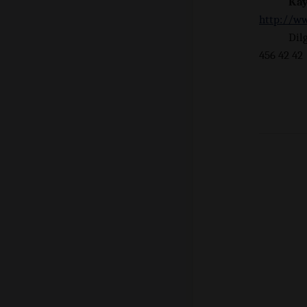
Ka
http://ww
Dil
456 42 42
+9