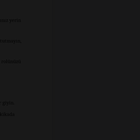
ınız yerin
tutmayın,
e rolünüzü
 giyin.
akikada