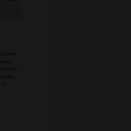
Ama yine
skleri
tif olmak
 önceden
. Ev