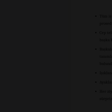
Tüm iş 
prosed
Cep te
başka 
Başkal
tanımla
bulund
Işıkla
Ayaklar
Her ziy
sürpri