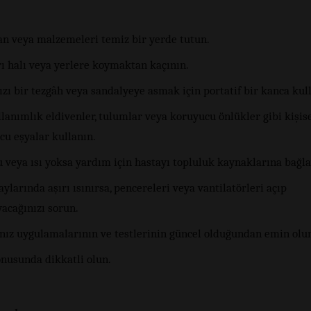
n veya malzemeleri temiz bir yerde tutun.
rı halı veya yerlere koymaktan kaçının.
zı bir tezgâh veya sandalyeye asmak için portatif bir kanca kul
lanımlık eldivenler, tulumlar veya koruyucu önlükler gibi kişis
cu eşyalar kullanın.
 veya ısı yoksa yardım için hastayı topluluk kaynaklarına bağla
aylarında aşırı ısınırsa, pencereleri veya vantilatörleri açıp
acağınızı sorun.
ınız uygulamalarının ve testlerinin güncel olduğundan emin olu
onusunda dikkatli olun.