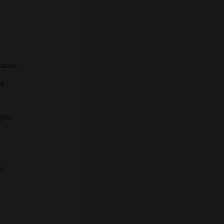
lanın.
el
yın.
n.