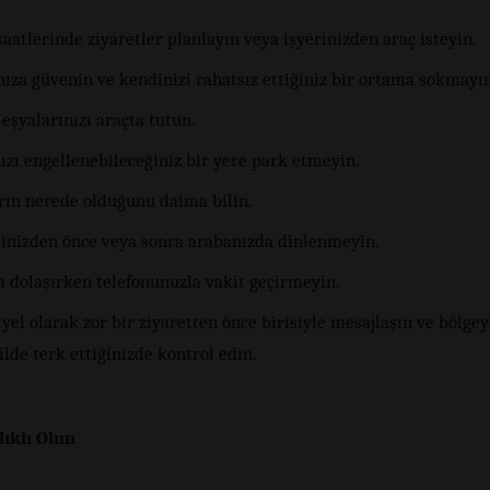
aatlerinde ziyaretler planlayın veya işyerinizden araç isteyin.
ıza güvenin ve kendinizi rahatsız ettiğiniz bir ortama sokmayın
 eşyalarınızı araçta tutun.
ızı engellenebileceğiniz bir yere park etmeyin.
arın nerede olduğunu daima bilin.
tinizden önce veya sonra arabanızda dinlenmeyin.
a dolaşırken telefonunuzla vakit geçirmeyin.
yel olarak zor bir ziyaretten önce birisiyle mesajlaşın ve bölgey
ilde terk ettiğinizde kontrol edin.
lıklı Olun