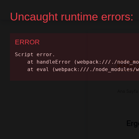
Ana Sayfa
Randevu Al
MAKAL
Ana Sayfa
Erg