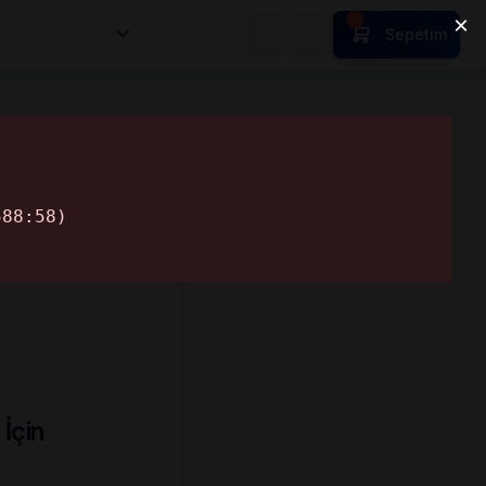
nsan Kıymetleri
Sepetim
…
İçin