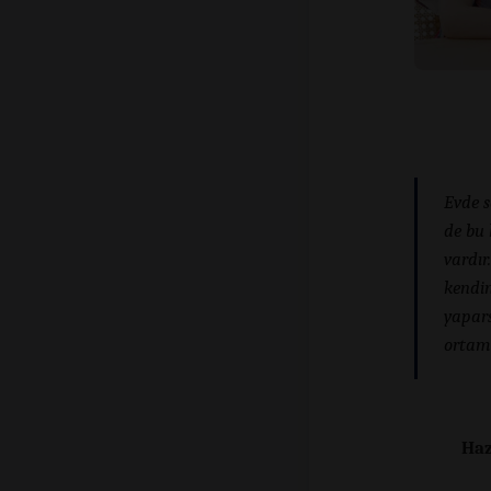
Evde s
de bu 
vardır
kendin
yapars
ortamı
Haz