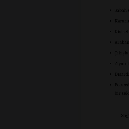
Sabah s
Kararın
Kişisel
Araban
Çıkışl
Ziyare
Dışard
Potansi
bir şek
Sağ