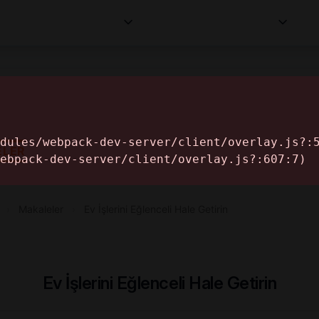
Kurumlar
Makaleler
Profesyoneller
Bilgi
İ
ELER
›
Makaleler
›
Ev İşlerini Eğlenceli Hale Getirin
Ev İşlerini Eğlenceli Hale Getirin