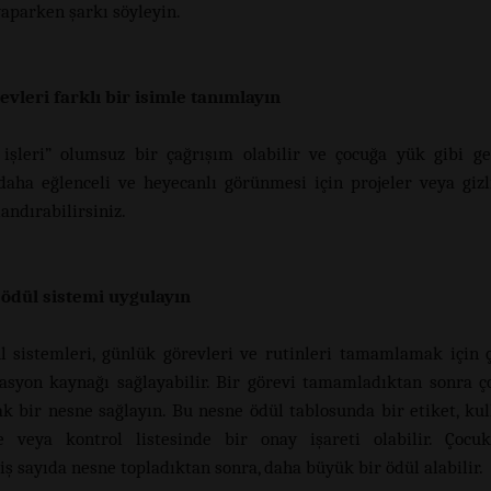
yaparken şarkı söyleyin.
evleri farklı bir isimle tanımlayın
 işleri” olumsuz bir çağrışım olabilir ve çocuğa yük gibi gel
 daha eğlenceli ve heyecanlı görünmesi için projeler veya gizl
andırabilirsiniz.
 ödül sistemi uygulayın
l sistemleri, günlük görevleri ve rutinleri tamamlamak için 
asyon kaynağı sağlayabilir. Bir görevi tamamladıktan sonra 
ak bir nesne sağlayın. Bu nesne ödül tablosunda bir etiket, kull
e veya kontrol listesinde bir onay işareti olabilir. Çocu
ş sayıda nesne topladıktan sonra, daha büyük bir ödül alabilir.