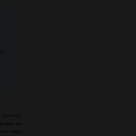
ze
Görevleri
aparken en
arken veya