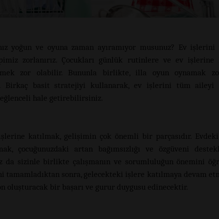
ınız yoğun ve oyuna zaman ayıramıyor musunuz? Ev işlerini
imiz zorlanırız. Çocukları günlük rutinlere ve ev işlerine
tmek zor olabilir. Bununla birlikte, illa oyun oynamak z
z. Birkaç basit stratejiyi kullanarak, ev işlerini tüm aileyi
eğlenceli hale getirebilirsiniz.
işlerine katılmak, gelişimin çok önemli bir parçasıdır. Evdeki
ak, çocuğunuzdaki artan bağımsızlığı ve özgüveni destekle
 da sizinle birlikte çalışmanın ve sorumluluğun önemini öğr
ni tamamladıktan sonra, gelecekteki işlere katılmaya devam etm
n oluşturacak bir başarı ve gurur duygusu edinecektir.