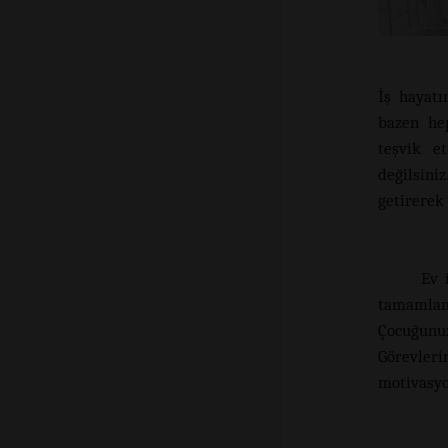
İş hayat
bazen hep
teşvik e
değilsini
getirerek 
Ev 
tamamlam
Çocuğunuz
Görevleri
motivasyo