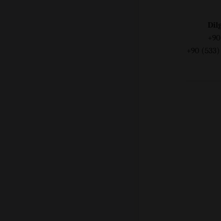
Dil
+90
+90 (533)