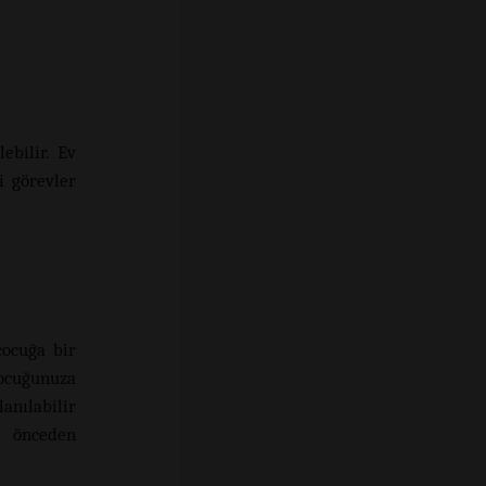
ebilir. Ev
i görevler
çocuğa bir
çocuğunuza
anılabilir
k önceden