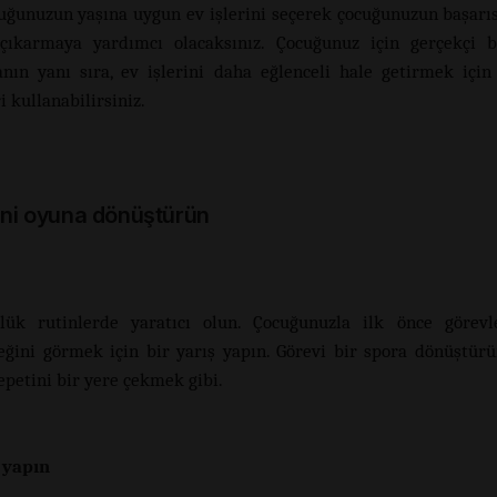
uğunuzun yaşına uygun ev işlerini seçerek çocuğunuzun başarıs
çıkarmaya yardımcı olacaksınız. Çocuğunuz için gerçekçi b
nın yanı sıra, ev işlerini daha eğlenceli hale getirmek için
ri kullanabilirsiniz.
rini oyuna dönüştürün
lük rutinlerde yaratıcı olun. Çocuğunuzla ilk önce görevl
eğini görmek için bir yarış yapın. Görevi bir spora dönüştürü
epetini bir yere çekmek gibi.
 yapın