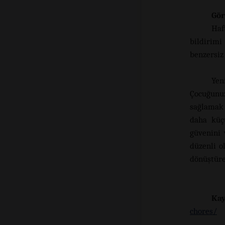
Gör
Haf
bildirimi
benzersiz 
Yen
Çocuğunu
sağlamak 
daha küçü
güvenini 
düzenli o
dönüştüre
Kay
chores/