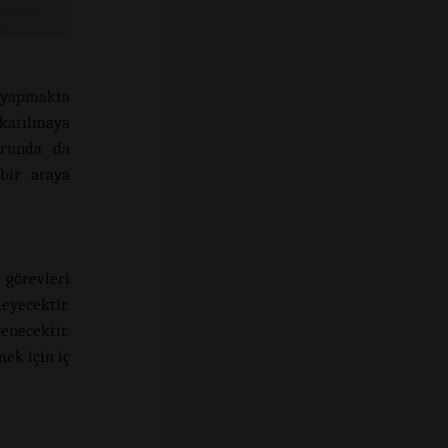
 yapmakta
 katılmaya
orunda da
 bir araya
 görevleri
yecektir.
enecektir.
ek için iç