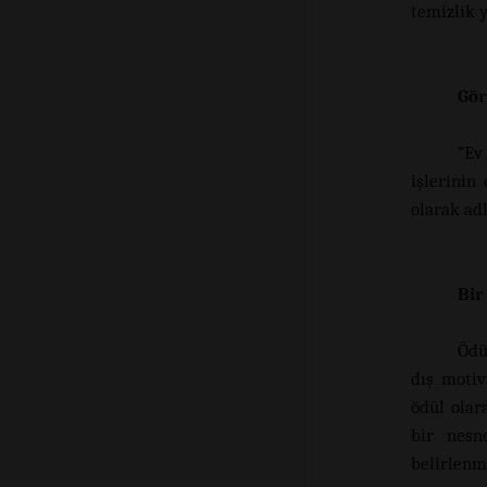
temizlik 
Gör
“Ev
işlerinin
olarak adl
Bir
Ödü
dış motiv
ödül olar
bir nesn
belirlenmi