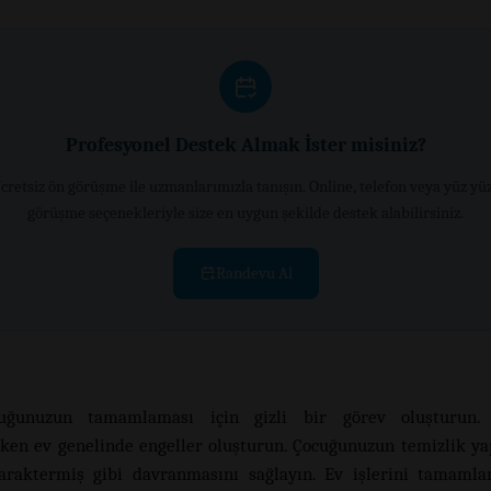
Profesyonel Destek Almak İster misiniz?
cretsiz ön görüşme ile uzmanlarımızla tanışın. Online, telefon veya yüz yü
görüşme seçenekleriyle size en uygun şekilde destek alabilirsiniz.
Randevu Al
uğunuzun tamamlaması için gizli bir görev oluşturun. 
en ev genelinde engeller oluşturun. Çocuğunuzun temizlik y
araktermiş gibi davranmasını sağlayın. Ev işlerini tamaml