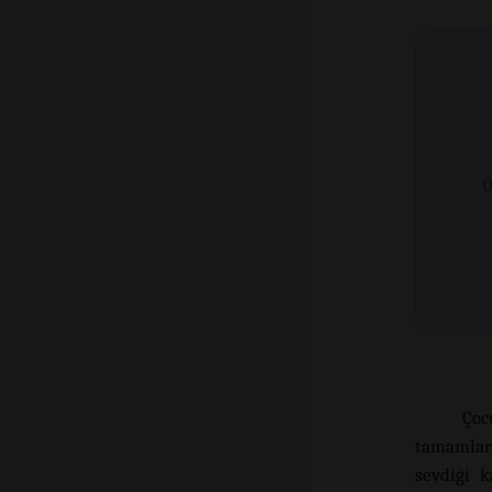
Ü
Çoc
tamamlark
sevdiği k