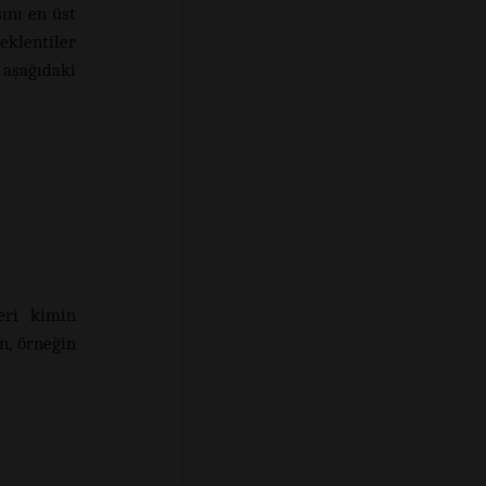
ını en üst
eklentiler
 aşağıdaki
eri kimin
n, örneğin