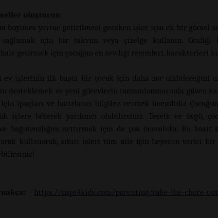
seller oluşturun
ta boyunca yerine getirilmesi gereken işler için ek bir görsel 
 sağlamak için bir takvim veya çizelge kullanın. Grafiği 
hale getirmek için çocuğun en sevdiği resimleri, karakterleri ku
i ev işlerinin ilk başta bir çocuk için daha zor olabileceğini 
zu desteklemek ve yeni görevlerin tamamlanmasında güven ka
için ipuçları ve hatırlatıcı bilgiler vermek önemlidir. Çocuğunu
k işlere bölerek yardımcı olabilirsiniz. Teşvik ve övgü, ç
ve bağımsızlığını arttırmak için de çok önemlidir. Bu basit st
larak kullanarak, sıkıcı işleri tüm aile için heyecan verici bir
bilirsiniz!
nakça:
https://nspt4kids.com/parenting/take-the-chore-out