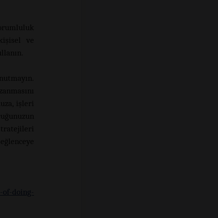
sorumluluk
kişisel ve
llanın.
unutmayın.
zanmasını
za, işleri
ocuğunuzun
ratejileri
 eğlenceye
-of-doing-