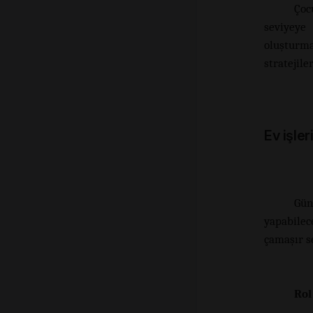
Çoc
seviyeye 
oluşturma
stratejile
Ev işle
Gün
yapabilec
çamaşır s
Rol