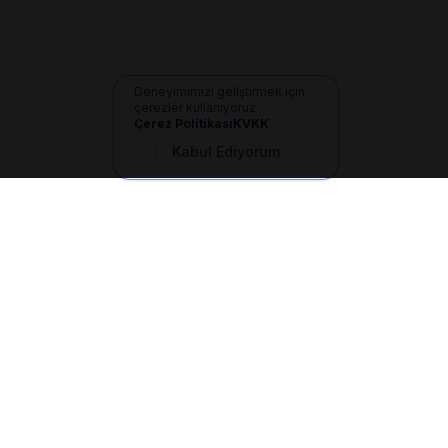
Deneyimimizi geliştirmek için
çerezler kullanıyoruz
Çerez Politikası
KVKK
Kabul Ediyorum
İletişim
+90 533 165 60 94
Mail
info@dilgem.com.tr
DİLGEM Genel Merkez
Pendik / İstanbul