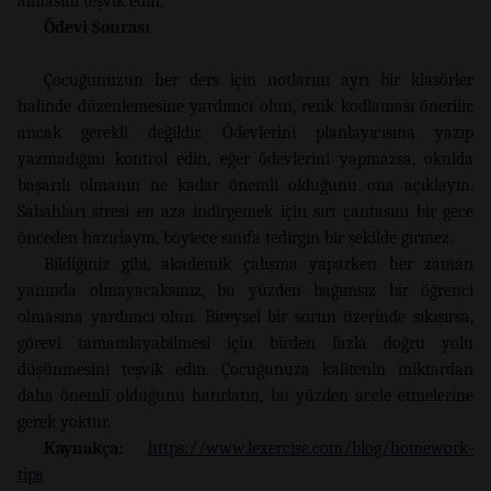
almasını teşvik edin.
Ödevi Sonrası
Çocuğunuzun her ders için notlarını ayrı bir klasörler
halinde düzenlemesine yardımcı olun, renk kodlaması önerilir,
ancak gerekli değildir. Ödevlerini planlayıcısına yazıp
yazmadığını kontrol edin, eğer ödevlerini yapmazsa, okulda
başarılı olmanın ne kadar önemli olduğunu ona açıklayın.
Sabahları stresi en aza indirgemek için sırt çantasını bir gece
önceden hazırlayın, böylece sınıfa tedirgin bir şekilde girmez.
Bildiğiniz gibi, akademik çalışma yaparken her zaman
yanında olmayacaksınız, bu yüzden bağımsız bir öğrenci
olmasına yardımcı olun. Bireysel bir sorun üzerinde sıkışırsa,
görevi tamamlayabilmesi için birden fazla doğru yolu
düşünmesini teşvik edin. Çocuğunuza kalitenin miktardan
daha önemli olduğunu hatırlatın, bu yüzden acele etmelerine
gerek yoktur.
Kaynakça:
https://www.lexercise.com/blog/homework-
tips