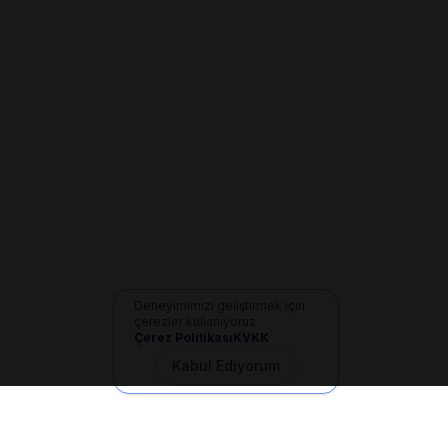
Deneyimimizi geliştirmek için
çerezler kullanıyoruz
Çerez Politikası
KVKK
Kabul Ediyorum