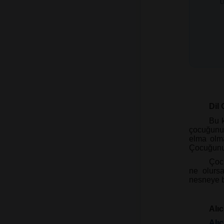
Ü
Dil
Bu k
çocuğunuz
elma olma
Çocuğunuz
Çocu
ne olurs
nesneye b
Alı
Alıc