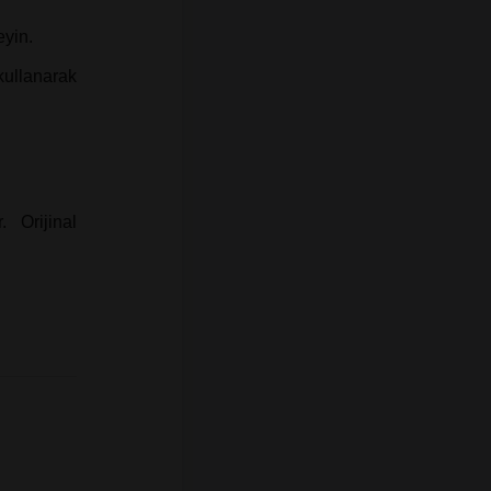
eyin.
kullanarak
 Orijinal