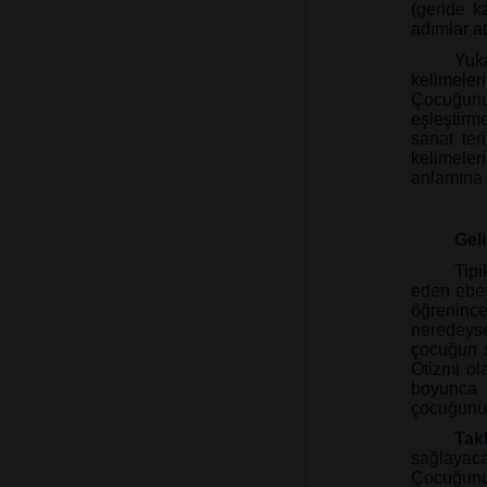
(geride k
adımlar at
Yuka
kelimele
Çocuğunuz
eşleştirme
sanat ter
kelimeleri
anlamına g
Gel
Tip
eden ebev
öğrenince
neredeys
çocuğun s
Otizmi ol
boyunca b
çocuğunuz
Takl
sağlayac
Çocuğunu