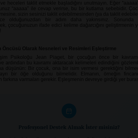
 ve heceleri taklit etmekle başladığını unutmayın. Eğer “aaaaa
nuz “aaaaa” ile cevap verirse, bu bir kutlama sebebidir. Ç
esine, sizin sesinizi taklit edebilmesinden (ya da taklit edebil
ce olduğunuzdan bir adım daha yakınsınız. Sonunda ke
k, çocuğunuzun ifade edici kelime dağarcığını geliştirmenin y
!
in Öncüsü Olarak Nesneleri ve Resimleri Eşleştirme
işim Psikoloğu Jean Piaget, bir çocuğun önce bir kavramı
 ve ardından bu kavramı aktaracak kelimeleri edindiğini gözlem
ına düşünün: Bir çocuk, ona bir isim vermesi gerektiğini bilm
ayrı bir öğe olduğunu bilmelidir. Elmanın, örneğin fincand
farkına varmaları gerekir. Eşleşmenin devreye girdiği yer burası
Profesyonel Destek Almak İster misiniz?