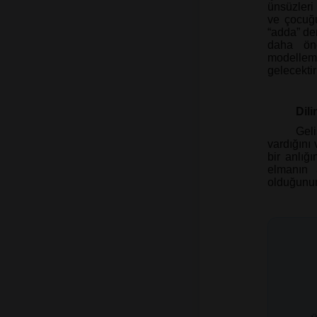
ünsüzleri
ve çocuğu
“adda” dem
daha ön
modelleme
gelecektir
Dil
Gel
vardığını
bir anlığ
elmanın 
olduğunun 