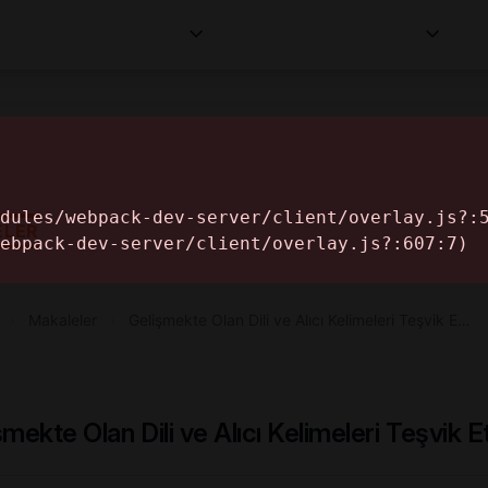
Kurumlar
Makaleler
Profesyoneller
Bilgi
İ
ELER
›
Makaleler
›
Gelişmekte Olan Dili ve Alıcı Kelimeleri Teşvik E…
şmekte Olan Dili ve Alıcı Kelimeleri Teşvik 