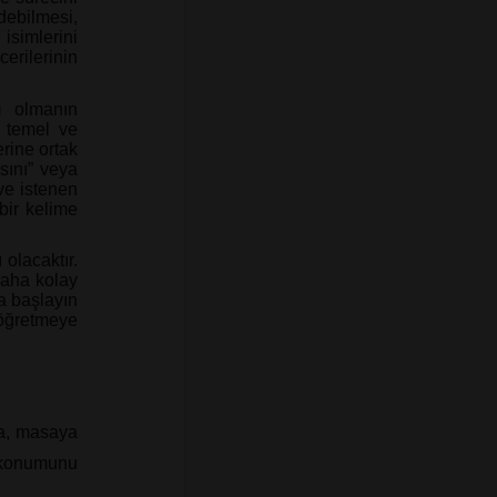
debilmesi,
isimlerini
erilerinin
ı
olmanın
z temel ve
rine ortak
sını” veya
ve istenen
bir kelime
olacaktır.
daha kolay
a başlayın
öğretmeye
a, masaya
 konumunu