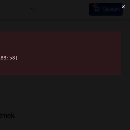
nsan Kıymetleri
Sepetim
Etmek