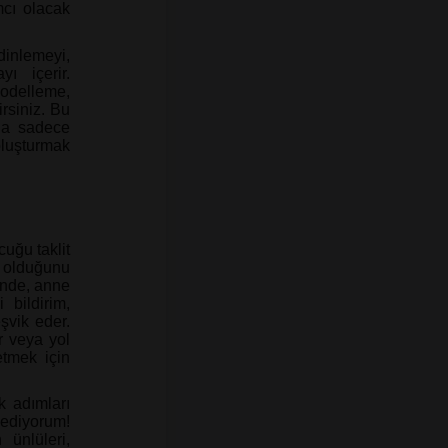
mcı olacak
dinlemeyi,
ı içerir.
modelleme,
irsiniz. Bu
ala sadece
oluşturmak
uğu taklit
i olduğunu
inde, anne
bildirim,
şvik eder.
r veya yol
etmek için
 adımları
ediyorum!
ünlüleri,