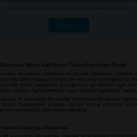
cretsiz ön görüşme ile uzmanlarımızla tanışın. Online, telefon veya yüz yü
görüşme seçenekleriyle size en uygun şekilde destek alabilirsiniz.
Randevu Al
 Oluşturucu Resim Kartı Serisi: Özdeş Eşleştirme Örneği
avramı nesnelerin resimlerini kullanarak öğretmeye yardımcı o
un önündeki masaya iki resim, bir elma resmi ve diğerini bir fi
yan bir resim) yerleştirin. Çocuğunuza bir elmanın aynı resm
dan elmaları “eşleştirmesini” veya “aynısını koymasını” isteyin
ğunuz iki kartı tutarlı bir şekilde eşleştirebildiği zaman, kartl
a olsun, muhtemelen elmanın ayrı bir nesne olduğunu anlar
ir isim vermeye bir adım daha yaklaştık!
cı Kelime Dağarcığı Oluşturma
ı dil
, konuşulan dili duymak, işlemek ve anlamakla ilgili düşünc