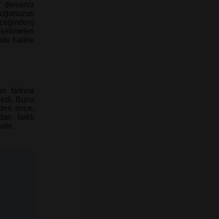
” derseniz
ocuğunuzun
eceğinden)
limeleri
olu haline
n farkına
ledi. Bunu
eden önce,
an farklı
dır.