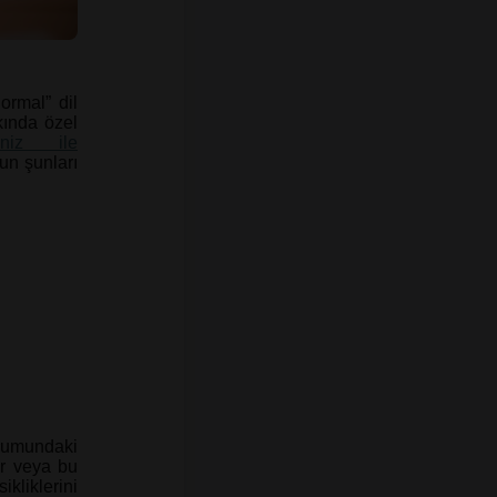
ormal” dil
kında özel
niz ile
ğun şunları
trumundaki
ir veya bu
kliklerini