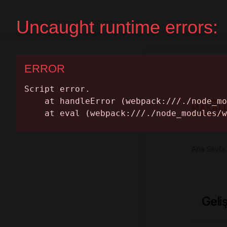
Ana Sayfa
Randevu Al
MAKAL
Ana Sayfa
Geli