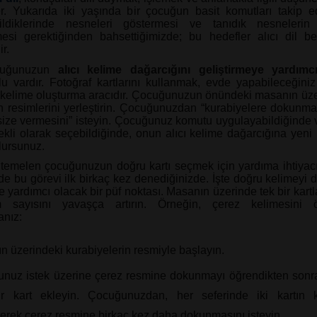
r. Yukarıda iki yaşında bir çocuğun basit komutları takip e
rildiklerinde nesneleri göstermesi ve tanıdık nesnelerin 
mesi gerektiğinden bahsettiğimizde; bu hedefler alıcı dil bec
ir.
cuğunuzun
alıcı kelime dağarcığını geliştirmeye yardımc
lu vardır. Fotoğraf kartlarını kullanmak, evde yapabileceğini
 kelime oluşturma aracıdır. Çocuğunuzun önündeki masanın üze
n resimlerini yerleştirin. Çocuğunuzdan “kurabiyelere dokunma
size vermesini” isteyin. Çocuğunuz komutu uygulayabildiğinde 
ekli olarak seçebildiğinde, onun alıcı kelime dağarcığına yeni 
lursunuz.
emelen çocuğunuzun doğru kartı seçmek için yardıma ihtiyacı 
 de bu görevi ilk birkaç kez denediğinizde. İşte doğru kelimeyi 
 yardımcı olacak bir püf noktası. Masanın üzerinde tek bir kartl
 sayısını yavaşça artırın. Örneğin, çerez kelimesini 
anız:
n üzerindeki kurabiyelerin resmiyle başlayın.
nuz istek üzerine çerez resmine dokunmayı öğrendikten sonr
r kart ekleyin. Çocuğunuzdan, her seferinde iki kartın
erek çerez resmine birkaç kez daha dokunmasını isteyin.