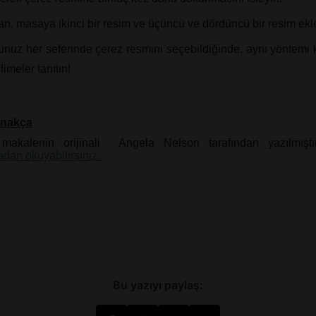
n, masaya ikinci bir resim ve üçüncü ve dördüncü bir resim ekl
nuz her seferinde çerez resmini seçebildiğinde, aynı yöntemi 
limeler tanıtın!
nakça
makalenin orijinali Angela Nelson tarafından yazılmıştır.
adan okuyabilirsiniz.
Bu yazıyı paylaş: