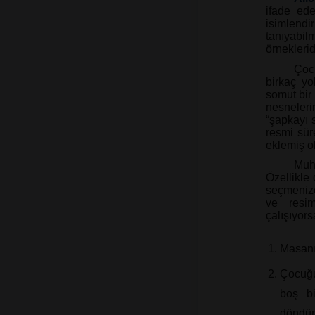
ifade ede
isimlendi
tanıyabil
örneklerid
Ço
birkaç yo
somut bir
nesneleri
“şapkayı 
resmi sür
eklemiş o
Muht
Özellikle
seçmenize
ve resim
çalışıyors
Masanı
Çocuğu
boş bi
döndür