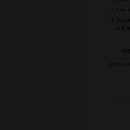
Ardında
Çocuğu
yeni ke
Kay
Bu 
metni
bur