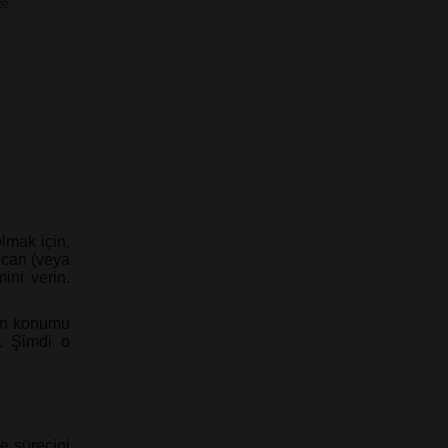
ze
lmak için,
ncan (veya
ini verin.
.
arın konumu
. Şimdi o
e sürecini