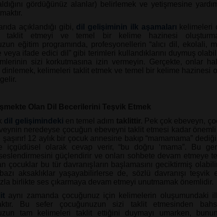
aldığını gördüğünüz alanlar) belirlemek ve yetişmesine yardı
maktır.
rıda açıklandığı gibi,
dil gelişiminin ilk aşamaları
kelimeleri 
ri taklit etmeyi ve temel bir kelime hazinesi oluşturmay
un eğitim programında, profesyonellerin “alıcı dil, ekolali, 
 veya ifade edici dil” gibi terimleri kullandıklarını duymuş olabil
imlerinin sizi korkutmasına izin vermeyin. Gerçekte, onlar h
 dinlemek, kelimeleri taklit etmek ve temel bir kelime hazinesi 
elir.
işmekte Olan Dil Becerilerini Teşvik Etmek
ik
dil gelişimindeki
en temel adım
taklittir.
Pek çok ebeveyn, çoc
eynin neredeyse çocuğun ebeveyni taklit etmesi kadar öneml
 şaşırır! 12 aylık bir çocuk annesine bakıp “mamamama” dediğ
e içgüdüsel olarak cevap verir, “bu doğru ‘mama”. Bu geri 
eslendirmesini güçlendirir ve onları sohbete devam etmeye te
an çocuklar bu tür davranışların başlamasını geciktirmiş olabili
azı aksaklıklar yaşayabilirlerse de, sözlü davranışı teşvik 
la birlikte ses çıkarmaya devam etmeyi unutmamak önemlidir.
it
aynı zamanda çocuğunuz için kelimelerin oluşumundaki ilk
aktır. Bu sefer çocuğunuzun sizi taklit etmesinden bahs
zun tam kelimeleri taklit ettiğini duymayı umarken, bunun 