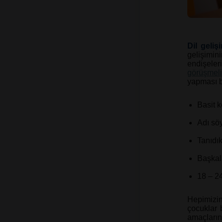
Dil geliş
gelişimin
endişel
görüşmeli
yapması b
Basit k
Adı söy
Tanıdık
Başkala
18 – 24
Hepimizin
çocuklar 
amaçların