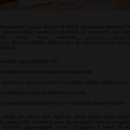
imi
çocuktan çocuğa değişir ve küçük çocuklarda beklenen “n
in geniş aralıkları vardır. Çocuğunuzun dil gelişiminin hızı hak
eriniz varsa, bunu kesinlikle
konuşma terapisti
siniz.
Bununla birlikte, referans için, iki yaşına kadar bir çocu
eklenir:
omutları veya talimatları izler
lendiğinde bir nesneyi veya resmi işaret eder
 nesnelerin, vücut parçalarının ve tanıdık yüzlerin adlarını tanır
rı tarafından söylenen kelimeleri tekrarlar
 ay arasında basit ifadeler ve 2 – 4 kelimelik cümleler kullanır
 bildiği gibi otizmi olan “tipik” bir çocuk yoktur. Otizm spek
bu amaçlardan bazılarına veya bu amaçların tümüne ulaşabil
 hiçbirine ulaşamayabilir. Amaç, çocuğunuzun belirli dil eksi