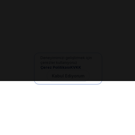
Deneyimimizi geliştirmek için
çerezler kullanıyoruz
Çerez Politikası
KVKK
Kabul Ediyorum
İletişim
+90 533 165 60 94
Mail
info@dilgem.com.tr