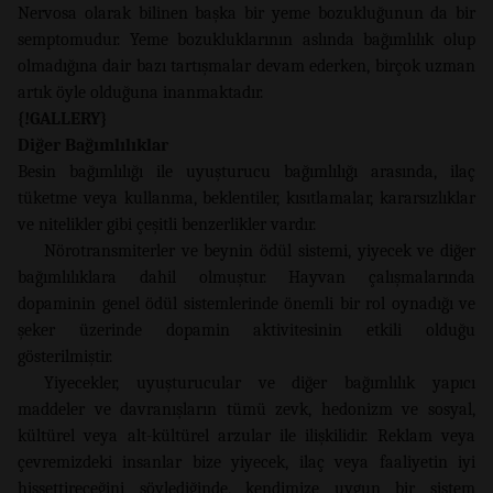
Nervosa olarak bilinen başka bir yeme bozukluğunun da bir
semptomudur. Yeme bozukluklarının aslında bağımlılık olup
olmadığına dair bazı tartışmalar devam ederken, birçok uzman
artık öyle olduğuna inanmaktadır.
{!GALLERY}
Diğer Bağımlılıklar
Besin bağımlılığı ile uyuşturucu bağımlılığı arasında, ilaç
tüketme veya kullanma, beklentiler, kısıtlamalar, kararsızlıklar
ve nitelikler gibi çeşitli benzerlikler vardır.
Nörotransmiterler ve beynin ödül sistemi, yiyecek ve diğer
bağımlılıklara dahil olmuştur. Hayvan çalışmalarında
dopaminin genel ödül sistemlerinde önemli bir rol oynadığı ve
şeker üzerinde dopamin aktivitesinin etkili olduğu
gösterilmiştir.
Yiyecekler, uyuşturucular ve diğer bağımlılık yapıcı
maddeler ve davranışların tümü zevk, hedonizm ve sosyal,
kültürel veya alt-kültürel arzular ile ilişkilidir. Reklam veya
çevremizdeki insanlar bize yiyecek, ilaç veya faaliyetin iyi
hissettireceğini söylediğinde, kendimize uygun bir sistem