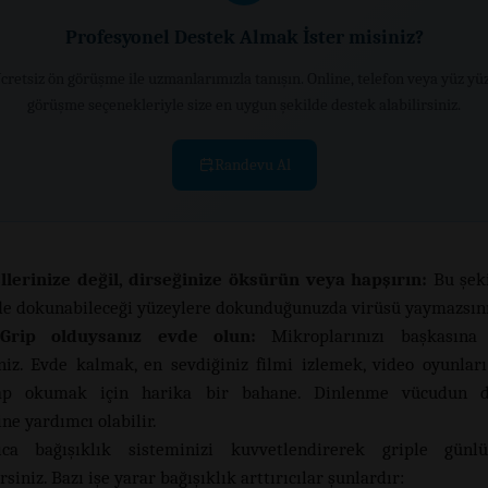
Profesyonel Destek Almak İster misiniz?
cretsiz ön görüşme ile uzmanlarımızla tanışın. Online, telefon veya yüz yü
görüşme seçenekleriyle size en uygun şekilde destek alabilirsiniz.
Randevu Al
Ellerinize değil, dirseğinize öksürün veya hapşırın:
Bu şeki
 de dokunabileceği yüzeylere dokunduğunuzda virüsü yaymazsını
Grip olduysanız evde olun:
Mikroplarınızı başkasına
niz. Evde kalmak, en sevdiğiniz filmi izlemek, video oyunla
ap okumak için harika bir bahane. Dinlenme vücudun d
ne yardımcı olabilir.
ıca bağışıklık sisteminizi kuvvetlendirerek griple günl
rsiniz. Bazı işe yarar bağışıklık arttırıcılar şunlardır: