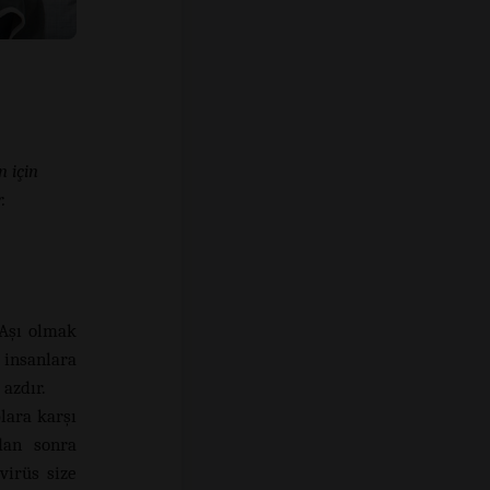
n için
.
 Aşı olmak
 insanlara
azdır.
lara karşı
dan sonra
virüs size