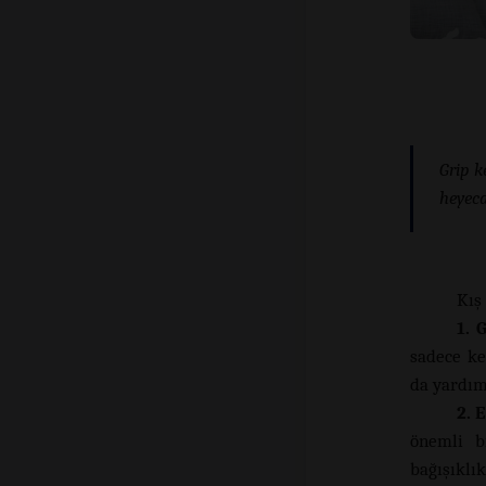
Grip k
heyeca
Kış 
1. 
sadece ke
da yardım
2. 
önemli b
bağışıklı