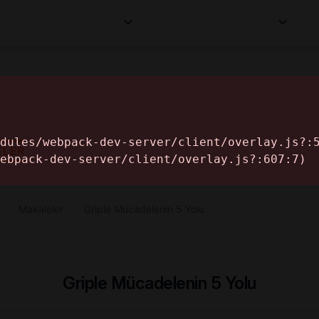
Kurumlar
Makaleler
Profesyoneller
Bilgi
İ
ELER
›
Makaleler
›
Griple Mücadelenin 5 Yolu
Griple Mücadelenin 5 Yolu