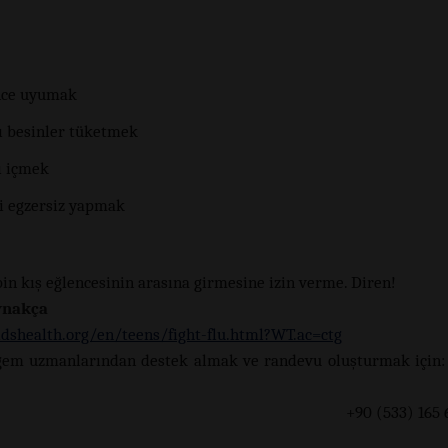
nce uyumak
lı besinler tüketmek
ı içmek
i egzersiz yapmak
bin kış eğlencesinin arasına girmesine izin verme. Diren!
ynakça
idshealth.org/en/teens/fight-flu.html?WT.ac=ctg
gem uzmanlarından destek almak ve randevu oluşturmak için:
0 (533) 165 60 