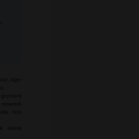
ze
lde, diğer
z.
 geçirmek
rı oynamak
aha hızlı
ük olarak