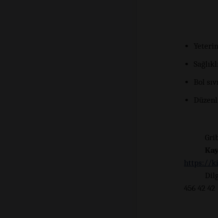
Yeteri
Sağlık
Bol sıv
Düzenl
Gri
Ka
https://k
Dil
456 42 42
+9