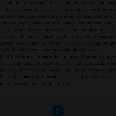
, aşı bile kusursuz olmayabilir. El yıkamak aynı zamanda soğuk
r mikrop ve hastalıklara karşı da korunmanıza yardımcı olu
tan sonra ellerinizi yıkayın; öksürdükten veya hapşırdıktan son
 takmadan veya çıkarmadan önce; makyaj kullanmadan önce;
 servis etmeden veya yiyecek hazırlamadan önce mutlaka e
El yıkama ile ilgili en güzel şey, kolay uygulanabilmesidir.
alışveriş merkezinden, bir filmden ya da birçok insanın olduğu
 geldiğinizde ellerinizi yıkama alışkanlığını kazanın.
Birisi hastalanırsa mesafenizi koruyun (öksürme, hapşır
sleri havada dolaşır, bu yüzden hasta görünen insanlardan uz
Tabii ki, grip virüsü olan insanlar her zaman hasta görünme
nin vücuda kolayca girebileceği üç yere yani; burnunuza, gözl
dokunmaktan kaçınmak iyi bir fikirdir.