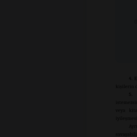
Ü
4. 
kişilerin
5. 
istemezsi
veya kit
iyileşmesi
Ayr
savaşabili