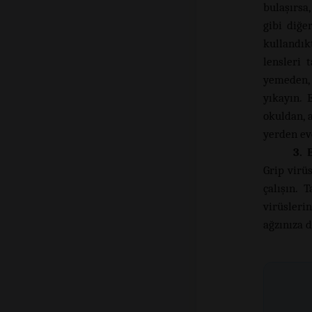
bulaşırsa
gibi diğe
kullandık
lensleri
yemeden,
yıkayın. 
okuldan, 
yerden eve
3. 
Grip virü
çalışın. 
virüsleri
ağzınıza 