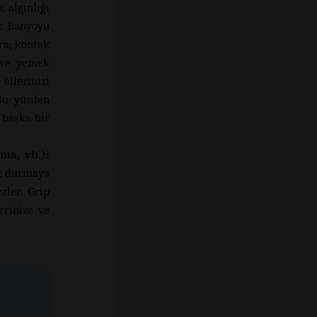
 algınlığı
r. Banyoyu
ra; kontak
 ve yemek
llerinizi
 Bu yüzden
 başka bir
ma, vb.):
ak durmaya
zler. Grip
erinize ve