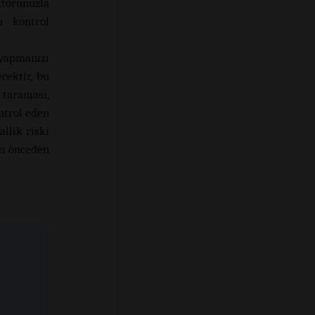
ktorunuzla
u kontrol
yapmanızı
cektir, bu
 taraması,
ntrol eden
llik riski
zı önceden