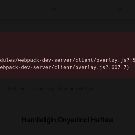
Kurumlar
Makaleler
Profesyoneller
Bilgi
İ
ELER
›
Makaleler
›
Hamileliğin Onyedinci Haftası
Hamileliğin Onyedinci Haftası