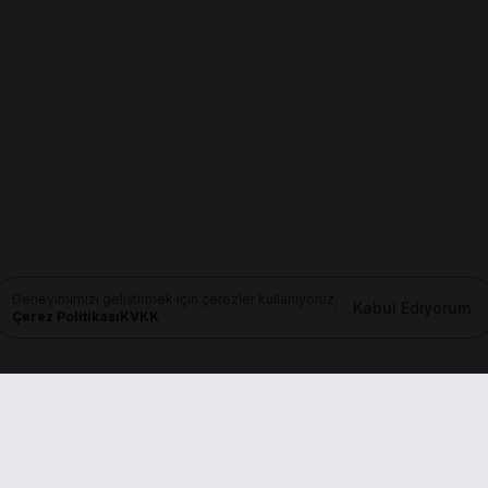
Deneyimimizi geliştirmek için çerezler kullanıyoruz
Kabul Ediyorum
Çerez Politikası
KVKK