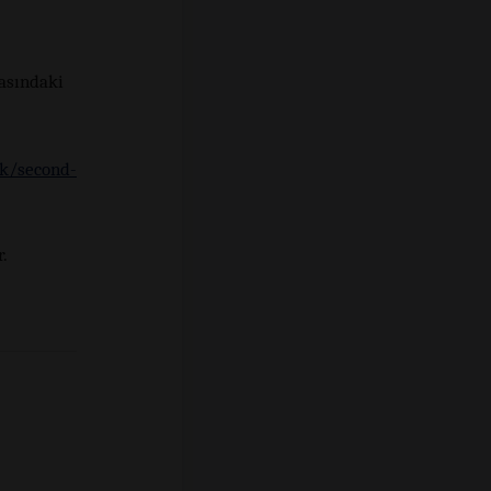
rasındaki
ek/second-
.