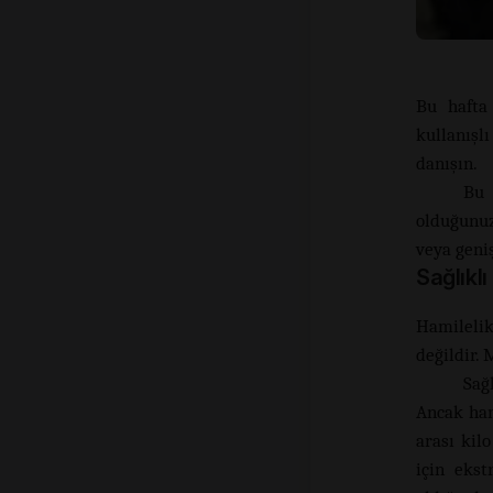
Bu hafta 
kullanışl
danışın.
Bu 
olduğunu
veya geniş
Sağlıklı
Hamilelik
değildir. 
Sağ
Ancak hami
arası kil
için ekst