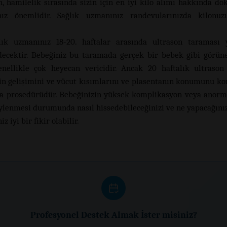
n, hamilelik sırasında sizin için en iyi kilo alımı hakkında do
ız önemlidir. Sağlık uzmanınız randevularınızda kilonuz
lık uzmanınız 18-20. haftalar arasında ultrason taraması 
decektir. Bebeğiniz bu taramada gerçek bir bebek gibi görüne
ellikle çok heyecan vericidir. Ancak 20 haftalık ultrason
in gelişimini ve vücut kısımlarını ve plasentanın konumunu ko
a prosedürüdür. Bebeğinizin yüksek komplikasyon veya anorma
ylenmesi durumunda nasıl hissedebileceğinizi ve ne yapacağını
 iyi bir fikir olabilir.
Profesyonel Destek Almak İster misiniz?