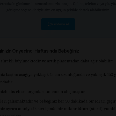
cretsiz ön görüşme ile uzmanlarımızla tanışın. Online, telefon veya yüz yü
görüşme seçenekleriyle size en uygun şekilde destek alabilirsiniz.
Randevu Al
ğinizin Onyedinci Haftasında Bebeğiniz
 sürekli büyümektedir ve artık plasentadan daha ağır olabilir:
niz baştan aşağıya yaklaşık 13 cm uzunluğunda ve yaklaşık 150
ındadır.
nizin dış cinsel organları tamamen oluşmuştur.
eri çalışmaktadır ve bebeğiniz her 50 dakikada bir idrarı geçi
iz ayrıca amniyotik sıvı içinde bir miktar idrarı (steril) yutabil