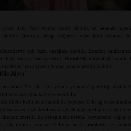
içinde daha fazla vajinal akıntı olabilir, bu nedenle hijye
ı olabilir. Akıntının rengi değişirse veya kötü kokarsa, d
dönemlerde çok fazla enerjiniz olabilir. İnsanlar muhtemel
zu fark etmeye başlayacaktır.
Hamilelik
sütyenleri, hamile k
 kıyafetler için alışveriş yapma zamanı gelmiş olabilir.
 Kilo Alımı
 sırasında “iki kişi için yemek yemeniz” gerektiği söylenti
Miktartan çok, gıda kalitesi önemlidir.
lıklı kilolu kadınların hamilelik boyunca 11-16 kg arası almalar
leyseniz ve fazla kiloluysanız, başlangıç ​​ağırlığınıza bağlı ola
o almanız önerilir. Bu bebeğinizin normal büyümesini sağlar, a
ra kilo alımını sınırlar. Kadınlar farklı oranlarda ve zaman