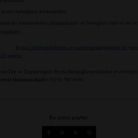
a normaldir.
sesler bebeğinizi korkutabilir.
izin tat tomurcukları çalışmaktadır ve bebeğiniz tatlı ve acı a
nlayabilir.
kça:
https://raisingchildren.net.au/pregnancy/week-by-we
/17-weeks
yazı Ebe ve Fizyoterapist Ferda Saraçoğlu tarafından çevrilmiştir
etsiz Danışma Hattı:
(0541) 910 69 10
Bu yazıyı paylaş: