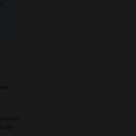
ze
 gram
rmektedir.
ir. Bu