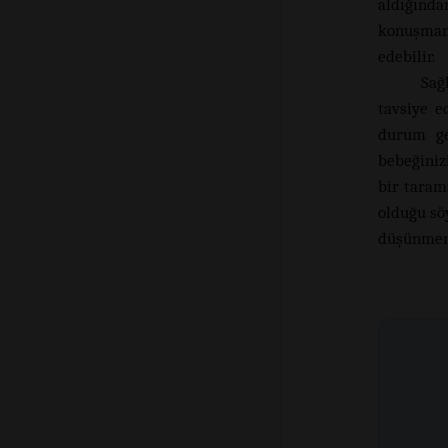
aldığında
konuşman
edebilir.
Sağ
tavsiye e
durum gen
bebeğiniz
bir taram
olduğu sö
düşünmeniz