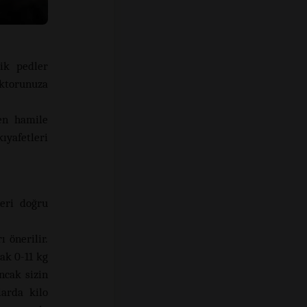
nik pedler
oktorunuza
en hamile
ıyafetleri
leri doğru
ı önerilir.
rak 0-11 kg
ncak sizin
larda kilo