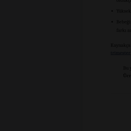
oldukç
Yüksek 
Bebeğin
farkı a
Kayna
trimester
Bu 
Ücr