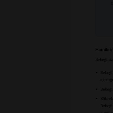
Ü
Hamileli
Bebeğiniz
Bebeği
ağırlığ
Bebeği
Böbrekl
Bebeğin